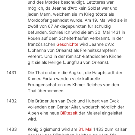
und des Mordes beschuldigt. Letzteres war
möglich, da Jeanne d’Arc kein Soldat war und
jeden Mann, welchem sie im Krieg tötete als
Mordopfer geahndet wurde. Am 19. Mai wird sie in
zwölf von 67 Anklagepunkten für schuldig
befunden. Schließlich wird sie am 30. Mai 1431 in
Rouen auf dem Scheiterhaufen verbrannt. In der
französischen
Geschichte
wird Jeanne d’Arc
(Johanna von Orleans) als Freiheitskämpferin
verehrt. Und in der römisch-katholischen Kirche
gilt sie als Heilige (Jungfrau von Orleans).
1431
Die Thai erobern die Angkor, die Hauptstadt der
Khmer. Fortan werden viele kulturelle
Errungenschaften des Khmer-Reiches von den
Thai übernommen.
1432
Die Brüder Jan van Eyck und Hubert van Eyck
vollenden den Genter Altar, wodurch nördlich der
Alpen eine neue
Blütezeit
der Malerei eingeleitet
wird.
1433
König Sigismund wird am
31. Mai
1433 zum Kaiser