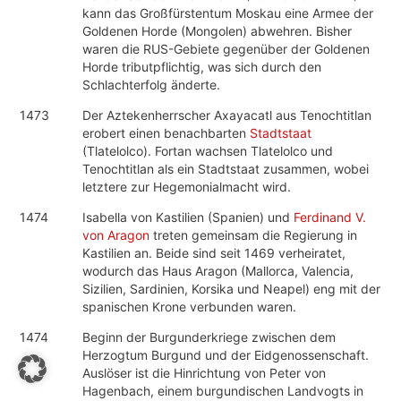
kann das Großfürstentum Moskau eine Armee der
Goldenen Horde (Mongolen) abwehren. Bisher
waren die RUS-Gebiete gegenüber der Goldenen
Horde tributpflichtig, was sich durch den
Schlachterfolg änderte.
1473
Der Aztekenherrscher Axayacatl aus Tenochtitlan
erobert einen benachbarten
Stadtstaat
(Tlatelolco). Fortan wachsen Tlatelolco und
Tenochtitlan als ein Stadtstaat zusammen, wobei
letztere zur Hegemonialmacht wird.
1474
Isabella von Kastilien (Spanien) und
Ferdinand V.
von Aragon
treten gemeinsam die Regierung in
Kastilien an. Beide sind seit 1469 verheiratet,
wodurch das Haus Aragon (Mallorca, Valencia,
Sizilien, Sardinien, Korsika und Neapel) eng mit der
spanischen Krone verbunden waren.
1474
Beginn der Burgunderkriege zwischen dem
Herzogtum Burgund und der Eidgenossenschaft.
Auslöser ist die Hinrichtung von Peter von
Hagenbach, einem burgundischen Landvogts in