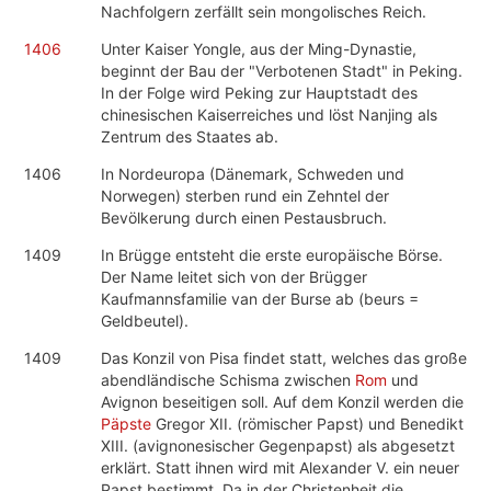
Nachfolgern zerfällt sein mongolisches Reich.
1406
Unter Kaiser Yongle, aus der Ming-Dynastie,
beginnt der Bau der "Verbotenen Stadt" in Peking.
In der Folge wird Peking zur Hauptstadt des
chinesischen Kaiserreiches und löst Nanjing als
Zentrum des Staates ab.
1406
In Nordeuropa (Dänemark, Schweden und
Norwegen) sterben rund ein Zehntel der
Bevölkerung durch einen Pestausbruch.
1409
In Brügge entsteht die erste europäische Börse.
Der Name leitet sich von der Brügger
Kaufmannsfamilie van der Burse ab (beurs =
Geldbeutel).
1409
Das Konzil von Pisa findet statt, welches das große
abendländische Schisma zwischen
Rom
und
Avignon beseitigen soll. Auf dem Konzil werden die
Päpste
Gregor XII. (römischer Papst) und Benedikt
XIII. (avignonesischer Gegenpapst) als abgesetzt
erklärt. Statt ihnen wird mit Alexander V. ein neuer
Papst bestimmt. Da in der Christenheit die