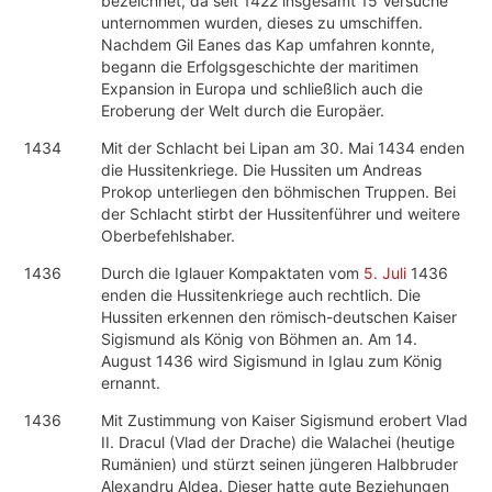
bezeichnet, da seit 1422 insgesamt 15 Versuche
unternommen wurden, dieses zu umschiffen.
Nachdem Gil Eanes das Kap umfahren konnte,
begann die Erfolgsgeschichte der maritimen
Expansion in Europa und schließlich auch die
Eroberung der Welt durch die Europäer.
1434
Mit der Schlacht bei Lipan am 30. Mai 1434 enden
die Hussitenkriege. Die Hussiten um Andreas
Prokop unterliegen den böhmischen Truppen. Bei
der Schlacht stirbt der Hussitenführer und weitere
Oberbefehlshaber.
1436
Durch die Iglauer Kompaktaten vom
5. Juli
1436
enden die Hussitenkriege auch rechtlich. Die
Hussiten erkennen den römisch-deutschen Kaiser
Sigismund als König von Böhmen an. Am 14.
August 1436 wird Sigismund in Iglau zum König
ernannt.
1436
Mit Zustimmung von Kaiser Sigismund erobert Vlad
II. Dracul (Vlad der Drache) die Walachei (heutige
Rumänien) und stürzt seinen jüngeren Halbbruder
Alexandru Aldea. Dieser hatte gute Beziehungen