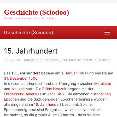
Skip
to
Geschichte (Sciodoo)
main
content
Geschichte und Zeitgeschehen by Sciodoo
Geschichte (Sciodoo)
Toggl
navig
15. Jahrhundert
Juli 7, 2024
Kategorie(n):
Ereignisse
,
Jahrhunderte
,
Mittelalter
,
Neuzeit
Das
15. Jahrhundert
begann am
1. Januar
1401
und endete am
31. Dezember
1500
.
In diesem Jahrhundert fand der Übergang zwischen
Mittelalter
und
Neuzeit
statt. Die
Frühe Neuzeit
begann mit der
Entdeckung Amerikas
im
Jahr 1492
. Die einzelnen
historischen
Epochen
und die dazugehörigen Epochenereignisse wurden
allerdings erst im
16. Jahrhundert
bestimmt. Solche
Epochenereignisse sind Ereignisse, welche im Nachhinein
betrachtet, so ein großes Ausmaß hatten – dass sie eine