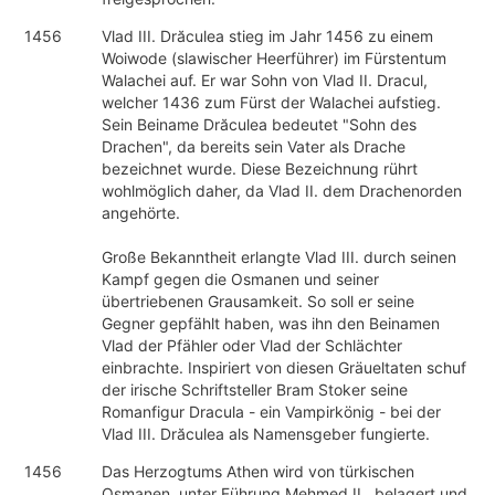
1456
Vlad III. Drăculea stieg im Jahr 1456 zu einem
Woiwode (slawischer Heerführer) im Fürstentum
Walachei auf. Er war Sohn von Vlad II. Dracul,
welcher 1436 zum Fürst der Walachei aufstieg.
Sein Beiname Drăculea bedeutet "Sohn des
Drachen", da bereits sein Vater als Drache
bezeichnet wurde. Diese Bezeichnung rührt
wohlmöglich daher, da Vlad II. dem Drachenorden
angehörte.
Große Bekanntheit erlangte Vlad III. durch seinen
Kampf gegen die Osmanen und seiner
übertriebenen Grausamkeit. So soll er seine
Gegner gepfählt haben, was ihn den Beinamen
Vlad der Pfähler oder Vlad der Schlächter
einbrachte. Inspiriert von diesen Gräueltaten schuf
der irische Schriftsteller Bram Stoker seine
Romanfigur Dracula - ein Vampirkönig - bei der
Vlad III. Drăculea als Namensgeber fungierte.
1456
Das Herzogtums Athen wird von türkischen
Osmanen, unter Führung Mehmed II., belagert und