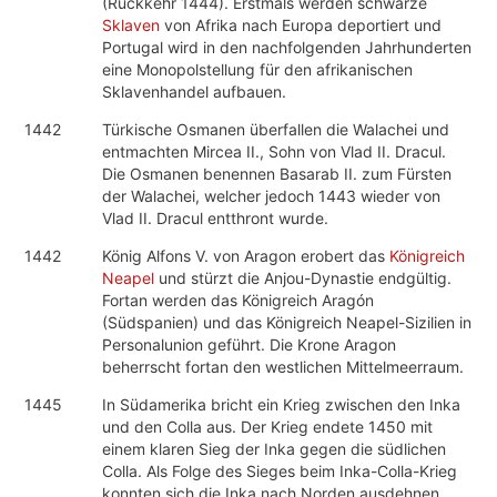
(Rückkehr 1444). Erstmals werden schwarze
Sklaven
von Afrika nach Europa deportiert und
Portugal wird in den nachfolgenden Jahrhunderten
eine Monopolstellung für den afrikanischen
Sklavenhandel aufbauen.
1442
Türkische Osmanen überfallen die Walachei und
entmachten Mircea II., Sohn von Vlad II. Dracul.
Die Osmanen benennen Basarab II. zum Fürsten
der Walachei, welcher jedoch 1443 wieder von
Vlad II. Dracul entthront wurde.
1442
König Alfons V. von Aragon erobert das
Königreich
Neapel
und stürzt die Anjou-Dynastie endgültig.
Fortan werden das Königreich Aragón
(Südspanien) und das Königreich Neapel-Sizilien in
Personalunion geführt. Die Krone Aragon
beherrscht fortan den westlichen Mittelmeerraum.
1445
In Südamerika bricht ein Krieg zwischen den Inka
und den Colla aus. Der Krieg endete 1450 mit
einem klaren Sieg der Inka gegen die südlichen
Colla. Als Folge des Sieges beim Inka-Colla-Krieg
konnten sich die Inka nach Norden ausdehnen,