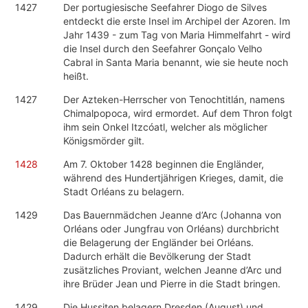
1427
Der portugiesische Seefahrer Diogo de Silves
entdeckt die erste Insel im Archipel der Azoren. Im
Jahr 1439 - zum Tag von Maria Himmelfahrt - wird
die Insel durch den Seefahrer Gonçalo Velho
Cabral in Santa Maria benannt, wie sie heute noch
heißt.
1427
Der Azteken-Herrscher von Tenochtitlán, namens
Chimalpopoca, wird ermordet. Auf dem Thron folgt
ihm sein Onkel Itzcóatl, welcher als möglicher
Königsmörder gilt.
1428
Am 7. Oktober 1428 beginnen die Engländer,
während des Hundertjährigen Krieges, damit, die
Stadt Orléans zu belagern.
1429
Das Bauernmädchen Jeanne d’Arc (Johanna von
Orléans oder Jungfrau von Orléans) durchbricht
die Belagerung der Engländer bei Orléans.
Dadurch erhält die Bevölkerung der Stadt
zusätzliches Proviant, welchen Jeanne d’Arc und
ihre Brüder Jean und Pierre in die Stadt bringen.
1429
Die Hussiten belagern Dresden (August) und