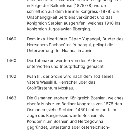
in Folge der Balkankrise (1875-78) wurde
schließlich auf dem Berliner Kongress (1878) die
Unabhängigkeit Serbiens verkündet und das
Königreich Serbien ausgerufen, welches 1918 ins
Königreich Jugoslawien überging.
1460
Dem Inka-Heerführer Cápac Yupanqui, Bruder des
Herrschers Pachacútec Yupanqui, gelingt die
Unterwerfung der Huanca in Junín.
1460
Die Totonaken werden von den Azteken
unterworfen und tributpflichtig gemacht.
1462
Iwan III. der Große wird nach dem Tod seines
Vaters Wassili II. Herrscher über das
Großfürstentum Moskau.
1463
Die Osmanen erobern Königreich Bosnien, welches
ebenfalls bis zum Berliner Kongress von 1878 den
Osmanen (siehe Serbien, 1459) unterstand. Im
Zuge des Kongresses wurde Bosnien als
Kondominium Bosnien und Herzegowina
gegründet, unterstand aber österreichisch-