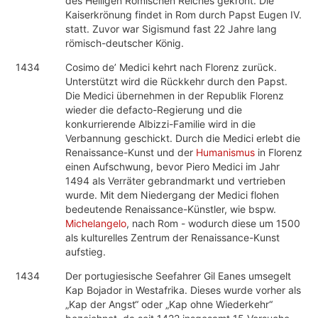
des Heiligen Römischen Reiches gekrönt. Die
Kaiserkrönung findet in Rom durch Papst Eugen IV.
statt. Zuvor war Sigismund fast 22 Jahre lang
römisch-deutscher König.
1434
Cosimo de’ Medici kehrt nach Florenz zurück.
Unterstützt wird die Rückkehr durch den Papst.
Die Medici übernehmen in der Republik Florenz
wieder die defacto-Regierung und die
konkurrierende Albizzi-Familie wird in die
Verbannung geschickt. Durch die Medici erlebt die
Renaissance-Kunst und der
Humanismus
in Florenz
einen Aufschwung, bevor Piero Medici im Jahr
1494 als Verräter gebrandmarkt und vertrieben
wurde. Mit dem Niedergang der Medici flohen
bedeutende Renaissance-Künstler, wie bspw.
Michelangelo
, nach Rom - wodurch diese um 1500
als kulturelles Zentrum der Renaissance-Kunst
aufstieg.
1434
Der portugiesische Seefahrer Gil Eanes umsegelt
Kap Bojador in Westafrika. Dieses wurde vorher als
„Kap der Angst“ oder „Kap ohne Wiederkehr“