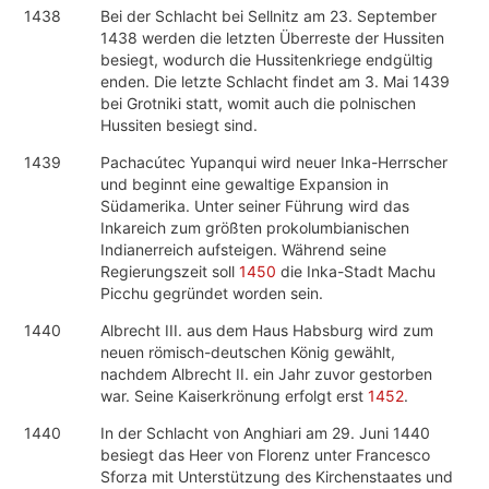
1438
Bei der Schlacht bei Sellnitz am 23. September
1438 werden die letzten Überreste der Hussiten
besiegt, wodurch die Hussitenkriege endgültig
enden. Die letzte Schlacht findet am 3. Mai 1439
bei Grotniki statt, womit auch die polnischen
Hussiten besiegt sind.
1439
Pachacútec Yupanqui wird neuer Inka-Herrscher
und beginnt eine gewaltige Expansion in
Südamerika. Unter seiner Führung wird das
Inkareich zum größten prokolumbianischen
Indianerreich aufsteigen. Während seine
Regierungszeit soll
1450
die Inka-Stadt Machu
Picchu gegründet worden sein.
1440
Albrecht III. aus dem Haus Habsburg wird zum
neuen römisch-deutschen König gewählt,
nachdem Albrecht II. ein Jahr zuvor gestorben
war. Seine Kaiserkrönung erfolgt erst
1452
.
1440
In der Schlacht von Anghiari am 29. Juni 1440
besiegt das Heer von Florenz unter Francesco
Sforza mit Unterstützung des Kirchenstaates und