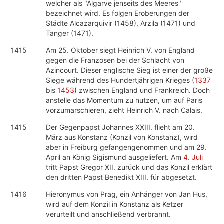
welcher als "Algarve jenseits des Meeres"
bezeichnet wird. Es folgen Eroberungen der
Städte Alcazarquivir (1458), Arzila (1471) und
Tanger (1471).
1415
Am 25. Oktober siegt Heinrich V. von England
gegen die Franzosen bei der Schlacht von
Azincourt. Dieser englische Sieg ist einer der große
Siege während des Hundertjährigen Krieges (
1337
bis
1453
) zwischen England und Frankreich. Doch
anstelle das Momentum zu nutzen, um auf Paris
vorzumarschieren, zieht Heinrich V. nach Calais.
1415
Der Gegenpapst Johannes XXIII. flieht am 20.
März aus Konstanz (Konzil von Konstanz), wird
aber in Freiburg gefangengenommen und am 29.
April an König Sigismund ausgeliefert. Am
4. Juli
tritt Papst Gregor XII. zurück und das Konzil erklärt
den dritten Papst Benedikt XIII. für abgesetzt.
1416
Hieronymus von Prag, ein Anhänger von Jan Hus,
wird auf dem Konzil in Konstanz als Ketzer
verurteilt und anschließend verbrannt.