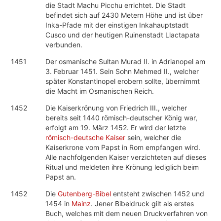
die Stadt Machu Picchu errichtet. Die Stadt
befindet sich auf 2430 Metern Höhe und ist über
Inka-Pfade mit der einstigen Inkahauptstadt
Cusco und der heutigen Ruinenstadt Llactapata
verbunden.
1451
Der osmanische Sultan Murad II. in Adrianopel am
3. Februar 1451. Sein Sohn Mehmed II., welcher
später Konstantinopel erobern sollte, übernimmt
die Macht im Osmanischen Reich.
1452
Die Kaiserkrönung von Friedrich III., welcher
bereits seit 1440 römisch-deutscher König war,
erfolgt am 19. März 1452. Er wird der letzte
römisch-deutsche Kaiser
sein, welcher die
Kaiserkrone vom Papst in Rom empfangen wird.
Alle nachfolgenden Kaiser verzichteten auf dieses
Ritual und meldeten ihre Krönung lediglich beim
Papst an.
1452
Die
Gutenberg-Bibel
entsteht zwischen 1452 und
1454 in
Mainz
. Jener Bibeldruck gilt als erstes
Buch, welches mit dem neuen Druckverfahren von