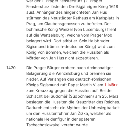
war der 1. Prager Fenstersturz (2. Prager
Fenstersturz löste den Dreißigjährigen Krieg 1618
aus). Anhänger des hingerichteten Jan Hus
stürmen das Neustädter Rathaus am Karlsplatz in
Prag, um Glaubensgenossen zu befreien. Der
böhmische König Wenzel (von Luxemburg) flieht
auf die Wenzelsburg. welche vom Prager Mob
belagert wird. Dort stirbt er. Sein Halbbruder
Sigismund (römisch-deutscher König) wird zum
König von Böhmen, welchen die Hussiten als
Mörder von Jan Hus nicht akzeptieren.
1420
Die Prager Bürger erobern nach dreimonatiger
Belagerung die Wenzelsburg und brennen sie
nieder. Auf Verlangen des deutsch-römischen
Königs Sigismund ruft Papst Martin V. am
1. März
zum Kreuzzug gegen die Hussiten auf. Bei der
Schlacht bei Sudoměř (Südböhmen) am 25. März
besiegen die Hussiten die Kreuzritter des Reiches.
Dadurch entsteht ein Mythos der Unbesiegbarkeit
um den Hussitenführer Jan Žižka, welcher als
nationale Heldenfigur in der späteren
Tschechoslowakei verehrt wurde.