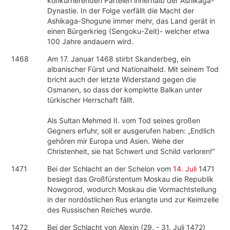
konkurrierenden Parteien innerhalb der Ashikaga-
Dynastie. In der Folge verfällt die Macht der
Ashikaga-Shogune immer mehr, das Land gerät in
einen Bürgerkrieg (Sengoku-Zeit)- welcher etwa
100 Jahre andauern wird.
1468
Am 17. Januar 1468 stirbt Skanderbeg, ein
albanischer Fürst und Nationalheld. Mit seinem Tod
bricht auch der letzte Widerstand gegen die
Osmanen, so dass der komplette Balkan unter
türkischer Herrschaft fällt.
Als Sultan Mehmed II. vom Tod seines großen
Gegners erfuhr, soll er ausgerufen haben: „Endlich
gehören mir Europa und Asien. Wehe der
Christenheit, sie hat Schwert und Schild verloren!“
1471
Bei der Schlacht an der Schelon vom
14. Juli
1471
besiegt das Großfürstentum Moskau die Republik
Nowgorod, wodurch Moskau die Vormachtstellung
in der nordöstlichen Rus erlangte und zur Keimzelle
des Russischen Reiches wurde.
1472
Bei der Schlacht von Alexin (29. - 31. Juli 1472)