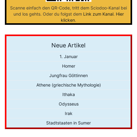
Scanne einfach den QR-Code, tritt dem Sciodoo-Kanal bei
und los gehts. Oder du folgst dem
Link zum Kanal
.
Hier
klicken
.
Neue Artikel
1. Januar
Homer
Jungfrau Göttinnen
Athene (griechische Mythologie)
Ithaka
Odysseus
Irak
Stadtstaaten in Sumer