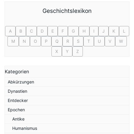
Geschichtslexikon
A
B
C
D
E
F
G
H
I
J
K
L
M
N
O
P
Q
R
S
T
U
V
W
X
Y
Z
Kategorien
Abkürzungen
Dynastien
Entdecker
Epochen
Antike
Humanismus