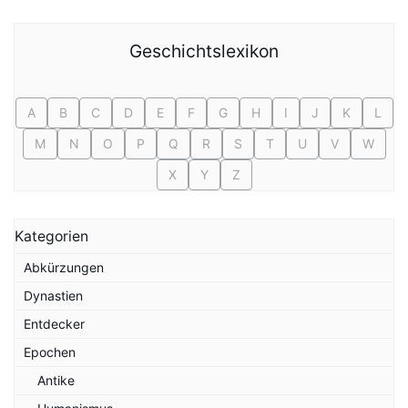
Geschichtslexikon
A
B
C
D
E
F
G
H
I
J
K
L
M
N
O
P
Q
R
S
T
U
V
W
X
Y
Z
Kategorien
Abkürzungen
Dynastien
Entdecker
Epochen
Antike