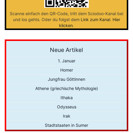
Scanne einfach den QR-Code, tritt dem Sciodoo-Kanal bei
und los gehts. Oder du folgst dem
Link zum Kanal
.
Hier
klicken
.
Neue Artikel
1. Januar
Homer
Jungfrau Göttinnen
Athene (griechische Mythologie)
Ithaka
Odysseus
Irak
Stadtstaaten in Sumer