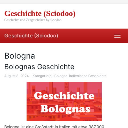
Skip
to
Geschichte (Sciodoo)
main
content
Geschichte und Zeitgeschehen by Sciodoo
Geschichte (Sciodoo)
Toggl
navig
Bologna
Bolognas Geschichte
August 8, 2024
Kategorie(n):
Bologna
,
italienische Geschichte
Bologna ist eine Großstadt in Italien mit etwa 387.000