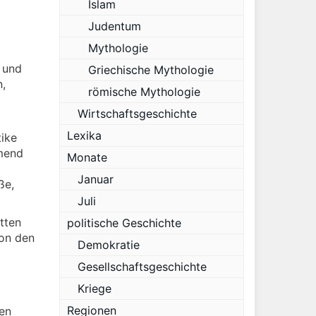
Islam
Judentum
Mythologie
 und
Griechische Mythologie
,
römische Mythologie
Wirtschaftsgeschichte
Lexika
tike
mend
Monate
Januar
ße,
Juli
tten
politische Geschichte
on den
Demokratie
Gesellschaftsgeschichte
Kriege
Regionen
den