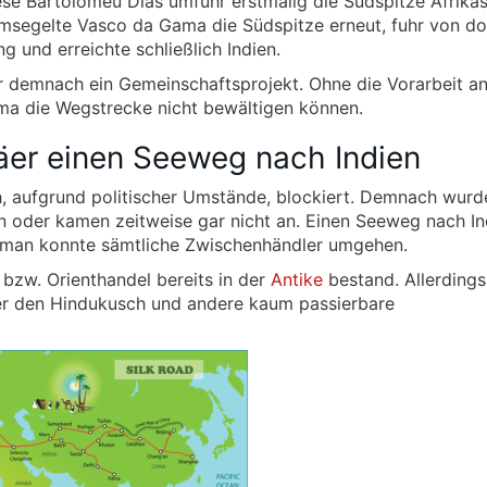
ese Bartolomeu Dias umfuhr erstmalig die Südspitze Afrika
msegelte Vasco da Gama die Südspitze erneut, fuhr von do
g und erreichte schließlich Indien.
 demnach ein Gemeinschaftsprojekt. Ohne die Vorarbeit a
ma die Wegstrecke nicht bewältigen können.
er einen Seeweg nach Indien
, aufgrund politischer Umstände, blockiert. Demnach wurd
n oder kamen zeitweise gar nicht an. Einen Seeweg nach In
 man konnte sämtliche Zwischenhändler umgehen.
bzw. Orienthandel bereits in der
Antike
bestand. Allerding
er den Hindukusch und andere kaum passierbare