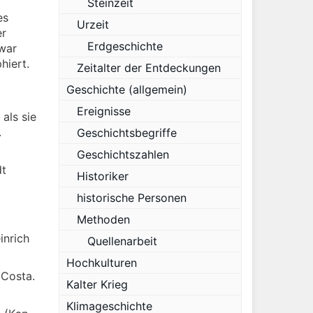
Steinzeit
es
Urzeit
er
Erdgeschichte
zwar
hiert.
Zeitalter der Entdeckungen
Geschichte (allgemein)
Ereignisse
als sie
.
Geschichtsbegriffe
Geschichtszahlen
dt
Historiker
historische Personen
Methoden
inrich
Quellenarbeit
Hochkulturen
 Costa.
Kalter Krieg
Klimageschichte