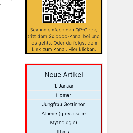
r
Scanne einfach den QR-Code,
tritt dem Sciodoo-Kanal bei und
los gehts. Oder du folgst dem
Link zum Kanal
.
Hier klicken
.
Neue Artikel
1. Januar
Homer
Jungfrau Göttinnen
Athene (griechische
Mythologie)
Ithaka