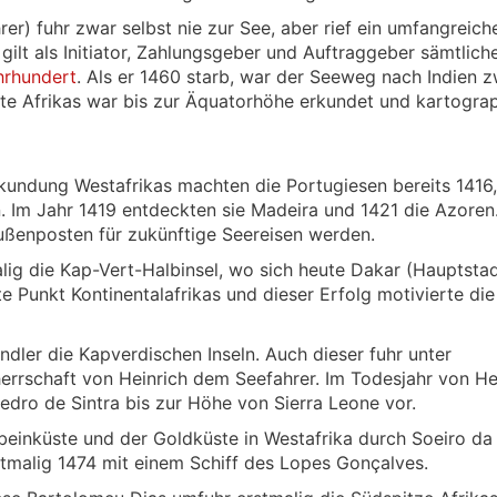
rer) fuhr zwar selbst nie zur See, aber rief ein umfangreich
ilt als Initiator, Zahlungsgeber und Auftraggeber sämtlich
hrhundert
. Als er 1460 starb, war der Seeweg nach Indien 
te Afrikas war bis zur Äquatorhöhe erkundet und kartograp
kundung Westafrikas machten die Portugiesen bereits 1416, 
Im Jahr 1419 entdeckten sie Madeira und 1421 die Azoren
ußenposten für zukünftige Seereisen werden.
lig die Kap-Vert-Halbinsel, wo sich heute Dakar (Hauptsta
te Punkt Kontinentalafrikas und dieser Erfolg motivierte die
dler die Kapverdischen Inseln. Auch dieser fuhr unter
errschaft von Heinrich dem Seefahrer. Im Todesjahr von He
dro de Sintra bis zur Höhe von Sierra Leone vor.
beinküste und der Goldküste in Westafrika durch Soeiro da
tmalig 1474 mit einem Schiff des Lopes Gonçalves.