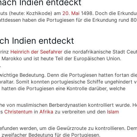
ach Indien entdeckt
kuts (heute: Kozhikode) am
20. Mai
1498. Doch die Erkundu
attdessen haben die Portugiesen für die Erkundung rund 80
h Indien entdeckt
Prinz
Heinrich der Seefahrer
die nordafrikanische Stadt Ceu
 Marokko und ist heute Teil der Europäischen Union.
.
wichtige Bedeutung. Denn die Portugiesen hatten fortan di
raltar. Somit konnten portugiesische Schiffe ungehindert 
g hatten die Portugiesen eine Kontrolle darüber, welche
he von muslimischen Berberdynastien kontrolliert wurde. H
as
Christentum
in
Afrika
zu verbreiten und den
Islam
 gefunden werden, um die Gewürzroute zu kontrollieren. De
 zweifacher Bedeutung für die Portugiesen.