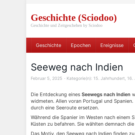
Skip
to
Geschichte (Sciodoo)
main
content
Geschichte und Zeitgeschehen by Sciodoo
Geschichte
Epochen
Ereignisse
Seeweg nach Indien
Februar 5, 2025
Kategorie(n):
15. Jahrhundert
,
16.
Die Entdeckung eines
Seewegs nach Indien
w
widmeten. Allen voran Portugal und Spanien. 
durch eine Seeroute ersetzen.
Während die Spanier im Westen nach einem S
Küsten zu befahren. Sie wählten demnach die 
Das Motiv, den Seeweg nach Indien finden zu 