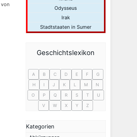
 von
Odysseus
Irak
Stadtstaaten in Sumer
Geschichtslexikon
A
B
C
D
E
F
G
H
I
J
K
L
M
N
O
P
Q
R
S
T
U
V
W
X
Y
Z
Kategorien