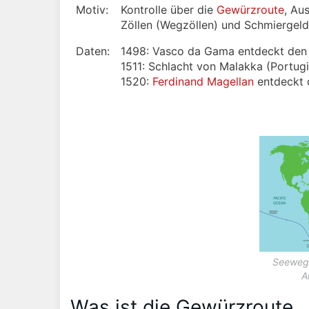
Motiv:
Kontrolle über die
Gewürzroute
, Au
Zöllen (Wegzöllen) und Schmiergel
Daten:
1498: Vasco da Gama entdeckt den 
1511: Schlacht von Malakka (Portug
1520:
Ferdinand Magellan
entdeckt 
Seeweg 
A
Was ist die Gewürzroute