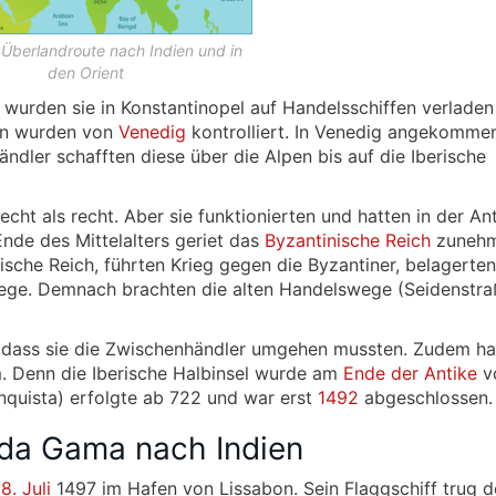
 Überlandroute nach Indien und in
den Orient
wurden sie in Konstantinopel auf Handelsschiffen verladen
ten wurden von
Venedig
kontrolliert. In Venedig angekommen
ndler schafften diese über die Alpen bis auf die Iberische
cht als recht. Aber sie funktionierten und hatten in der An
nde des Mittelalters geriet das
Byzantinische Reich
zuneh
ische Reich, führten Krieg gegen die Byzantiner, belagerten
wege. Demnach brachten die alten Handelswege (Seidenstra
, dass sie die Zwischenhändler umgehen mussten. Zudem ha
. Denn die Iberische Halbinsel wurde am
Ende der Antike
v
quista) erfolgte ab 722 und war erst
1492
abgeschlossen.
 da Gama nach Indien
m
8. Juli
1497 im Hafen von Lissabon. Sein Flaggschiff trug 