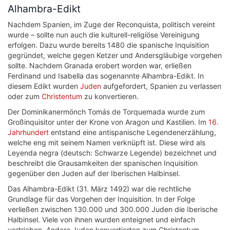
Alhambra-Edikt
Nachdem Spanien, im Zuge der Reconquista, politisch vereint
wurde – sollte nun auch die kulturell-religiöse Vereinigung
erfolgen. Dazu wurde bereits 1480 die spanische Inquisition
gegründet, welche gegen Ketzer und Andersgläubige vorgehen
sollte. Nachdem Granada erobert worden war, erließen
Ferdinand und Isabella das sogenannte Alhambra-Edikt. In
diesem Edikt wurden
Juden
aufgefordert, Spanien zu verlassen
oder zum
Christentum
zu konvertieren.
Der Dominikanermönch Tomás de Torquemada wurde zum
Großinquisitor unter der Krone von Aragon und Kastilien. Im
16.
Jahrhundert
entstand eine antispanische Legendenerzählung,
welche eng mit seinem Namen verknüpft ist. Diese wird als
Leyenda negra (deutsch: Schwarze Legende) bezeichnet und
beschreibt die Grausamkeiten der spanischen Inquisition
gegenüber den Juden auf der Iberischen Halbinsel.
Das Alhambra-Edikt (31. März 1492) war die rechtliche
Grundlage für das Vorgehen der Inquisition. In der Folge
verließen zwischen 130.000 und 300.000 Juden die Iberische
Halbinsel. Viele von ihnen wurden enteignet und einfach
vertrieben. Andere Juden konvertierten zum Christentum,