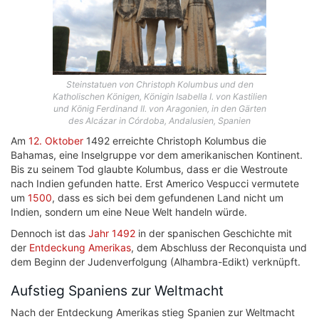
Steinstatuen von Christoph Kolumbus und den
Katholischen Königen, Königin Isabella I. von Kastilien
und König Ferdinand II. von Aragonien, in den Gärten
des Alcázar in Córdoba, Andalusien, Spanien
Am
12. Oktober
1492 erreichte Christoph Kolumbus die
Bahamas, eine Inselgruppe vor dem amerikanischen Kontinent.
Bis zu seinem Tod glaubte Kolumbus, dass er die Westroute
nach Indien gefunden hatte. Erst Americo Vespucci vermutete
um
1500
, dass es sich bei dem gefundenen Land nicht um
Indien, sondern um eine Neue Welt handeln würde.
Dennoch ist das
Jahr 1492
in der spanischen Geschichte mit
der
Entdeckung Amerikas
, dem Abschluss der Reconquista und
dem Beginn der Judenverfolgung (Alhambra-Edikt) verknüpft.
Aufstieg Spaniens zur Weltmacht
Nach der Entdeckung Amerikas stieg Spanien zur Weltmacht