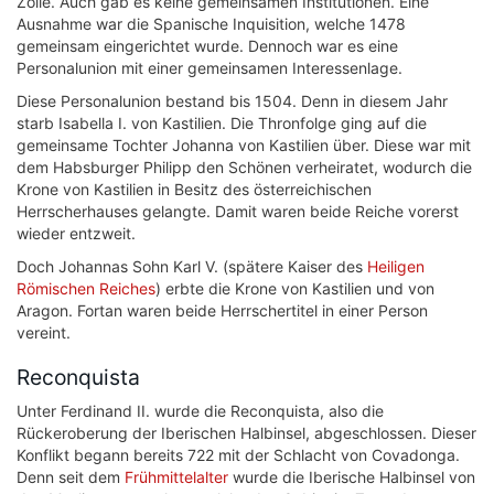
Zölle. Auch gab es keine gemeinsamen Institutionen. Eine
Ausnahme war die Spanische Inquisition, welche 1478
gemeinsam eingerichtet wurde. Dennoch war es eine
Personalunion mit einer gemeinsamen Interessenlage.
Diese Personalunion bestand bis 1504. Denn in diesem Jahr
starb Isabella I. von Kastilien. Die Thronfolge ging auf die
gemeinsame Tochter Johanna von Kastilien über. Diese war mit
dem Habsburger Philipp den Schönen verheiratet, wodurch die
Krone von Kastilien in Besitz des österreichischen
Herrscherhauses gelangte. Damit waren beide Reiche vorerst
wieder entzweit.
Doch Johannas Sohn Karl V. (spätere Kaiser des
Heiligen
Römischen Reiches
) erbte die Krone von Kastilien und von
Aragon. Fortan waren beide Herrschertitel in einer Person
vereint.
Reconquista
Unter Ferdinand II. wurde die Reconquista, also die
Rückeroberung der Iberischen Halbinsel, abgeschlossen. Dieser
Konflikt begann bereits 722 mit der Schlacht von Covadonga.
Denn seit dem
Frühmittelalter
wurde die Iberische Halbinsel von