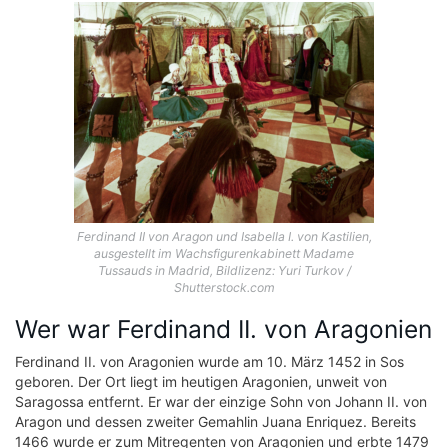
Ferdinand II von Aragon und Isabella I. von Kastilien,
ausgestellt im Wachsfigurenkabinett Madame
Tussauds in Madrid, Bildlizenz: Yuri Turkov /
Shutterstock.com
Wer war Ferdinand II. von Aragonien
Ferdinand II. von Aragonien wurde am 10. März 1452 in Sos
geboren. Der Ort liegt im heutigen Aragonien, unweit von
Saragossa entfernt. Er war der einzige Sohn von Johann II. von
Aragon und dessen zweiter Gemahlin Juana Enriquez. Bereits
1466 wurde er zum Mitregenten von Aragonien und erbte 1479