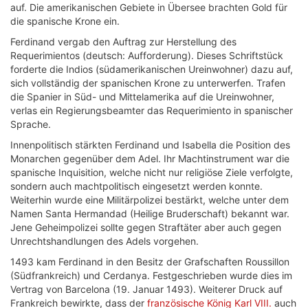
auf. Die amerikanischen Gebiete in Übersee brachten Gold für
die spanische Krone ein.
Ferdinand vergab den Auftrag zur Herstellung des
Requerimientos (deutsch: Aufforderung). Dieses Schriftstück
forderte die Indios (südamerikanischen Ureinwohner) dazu auf,
sich vollständig der spanischen Krone zu unterwerfen. Trafen
die Spanier in Süd- und Mittelamerika auf die Ureinwohner,
verlas ein Regierungsbeamter das Requerimiento in spanischer
Sprache.
Innenpolitisch stärkten Ferdinand und Isabella die Position des
Monarchen gegenüber dem Adel. Ihr Machtinstrument war die
spanische Inquisition, welche nicht nur religiöse Ziele verfolgte,
sondern auch machtpolitisch eingesetzt werden konnte.
Weiterhin wurde eine Militärpolizei bestärkt, welche unter dem
Namen Santa Hermandad (Heilige Bruderschaft) bekannt war.
Jene Geheimpolizei sollte gegen Straftäter aber auch gegen
Unrechtshandlungen des Adels vorgehen.
1493 kam Ferdinand in den Besitz der Grafschaften Roussillon
(Südfrankreich) und Cerdanya. Festgeschrieben wurde dies im
Vertrag von Barcelona (19. Januar 1493). Weiterer Druck auf
Frankreich bewirkte, dass der
französische König Karl VIII.
auch