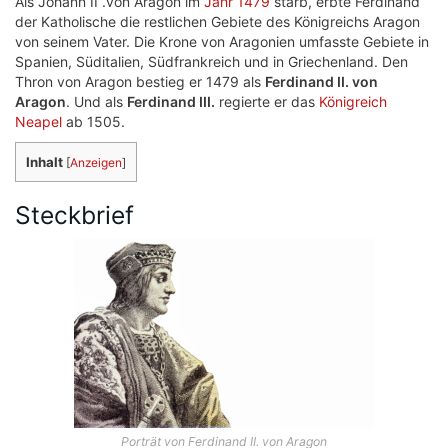
Als Johann II .von Aragon im
Jahr 1479
starb, erbte Ferdinand
der Katholische die restlichen Gebiete des Königreichs Aragon
von seinem Vater. Die Krone von Aragonien umfasste Gebiete in
Spanien, Süditalien, Südfrankreich und in Griechenland. Den
Thron von Aragon bestieg er 1479 als
Ferdinand II. von
Aragon
. Und als
Ferdinand III.
regierte er das
Königreich
Neapel
ab 1505.
Inhalt
[
Anzeigen
]
Steckbrief
Porträt von Ferdinand II. von Aragon