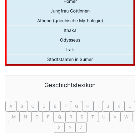
Homer
Jungfrau Göttinnen
Athene (griechische Mythologie)
Ithaka
Odysseus
Irak
Stadtstaaten in Sumer
Geschichtslexikon
A
B
C
D
E
F
G
H
I
J
K
L
M
N
O
P
Q
R
S
T
U
V
W
X
Y
Z