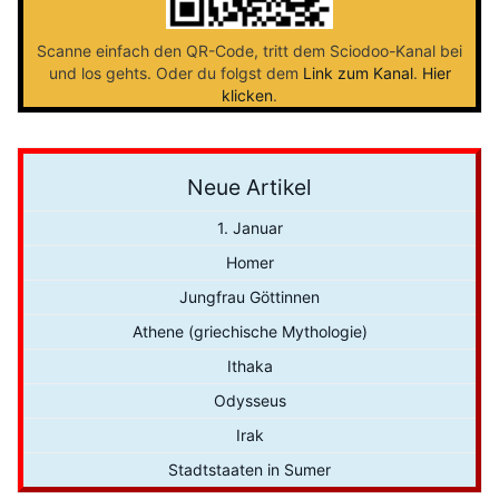
Scanne einfach den QR-Code, tritt dem Sciodoo-Kanal bei
und los gehts. Oder du folgst dem
Link zum Kanal
.
Hier
klicken
.
Neue Artikel
1. Januar
Homer
Jungfrau Göttinnen
Athene (griechische Mythologie)
Ithaka
Odysseus
Irak
Stadtstaaten in Sumer