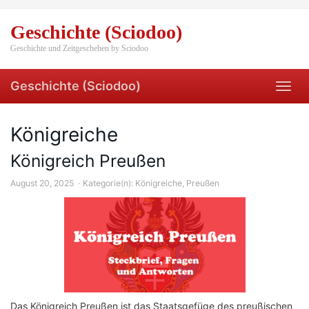
Skip
to
Geschichte (Sciodoo)
main
content
Geschichte und Zeitgeschehen by Sciodoo
Geschichte (Sciodoo)
Toggl
navig
Königreiche
Königreich Preußen
August 20, 2025
Kategorie(n):
Königreiche
,
Preußen
Das Königreich Preußen ist das Staatsgefüge des preußischen