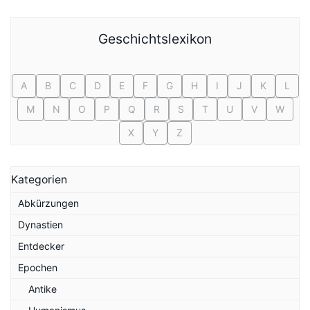
Geschichtslexikon
A
B
C
D
E
F
G
H
I
J
K
L
M
N
O
P
Q
R
S
T
U
V
W
X
Y
Z
Kategorien
Abkürzungen
Dynastien
Entdecker
Epochen
Antike