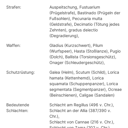
Strafen:
Auspeitschung, Fustuarium
(Prügelstrafe), Bastinado (Prügeln der
Fußsohlen), Pecunaria multa
(Geldstrafe), Decimatio (Tötung jedes
Zehnten), gradus deiectio
(Degradierung),
Waffen:
Gladius (Kurzschwert), Pilum
(Wurfspeer), Hasta (Stoßlanze), Pugio
(Dolch), Ballista (Torsionsgeschütz),
Onager (Schleudergeschütz),
Schutzrüstung:
Galea (Helm), Scutum (Schild), Lorica
hamata (Kettenhemd), Lorica
squamata (Schuppenpanzer), Lorica
segmentata (Segmentpanzer), Ocreae
(Beinschienen), Caligae (Sandalen)
Bedeutende
Schlacht am Regillus (496 v. Chr.),
Schlachten:
Schlacht an der Allia (387/390 v.
Chr.),
Schlacht von Cannae (216 v. Chr.),
Schlacht von Zama (202 v. Chr.),