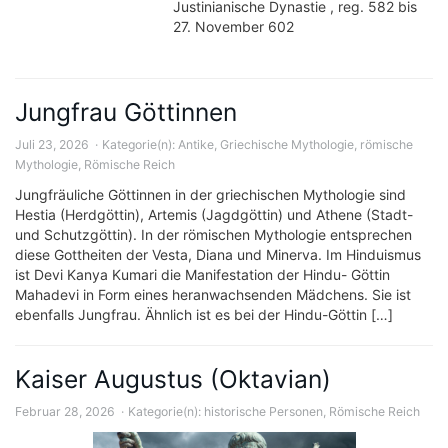
Justinianische Dynastie , reg. 582 bis
27. November 602
Jungfrau Göttinnen
Juli 23, 2026
Kategorie(n):
Antike
,
Griechische Mythologie
,
römische
Mythologie
,
Römische Reich
Jungfräuliche Göttinnen in der griechischen Mythologie sind
Hestia (Herdgöttin), Artemis (Jagdgöttin) und Athene (Stadt-
und Schutzgöttin). In der römischen Mythologie entsprechen
diese Gottheiten der Vesta, Diana und Minerva. Im Hinduismus
ist Devi Kanya Kumari die Manifestation der Hindu- Göttin
Mahadevi in ​​Form eines heranwachsenden Mädchens. Sie ist
ebenfalls Jungfrau. Ähnlich ist es bei der Hindu-Göttin […]
Kaiser Augustus (Oktavian)
Februar 28, 2026
Kategorie(n):
historische Personen
,
Römische Reich