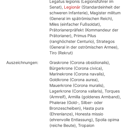
Legatus legionis (Legionsführer im
Senat),
Legionär
(Standardeinheit der
schweren Infanterie), Magister militum
(General im spätrömischen Reich),
Miles (einfacher Fußsoldat),
Prätorianerpräfekt (Kommandeur der
Prätorianer), Primus Pilus
(ranghöchster Centurio), Strategos
(General in der oströmischen Armee),
Tiro (Rekrut)
Auszeichnungen:
Graskrone (Corona obsidionalis),
Bürgerkrone (Corona civica),
Marinekrone (Corona navalis),
Goldkrone (Corona aurea),
Mauerkrone (Corona muralis),
Lagerkrone (Corona vallaris), Torques
(Armreif), Armilla (goldenes Armband),
Phalerae (Gold-, Silber- oder
Bronzescheiben), Hasta pura
(Ehrenlanze), Honesta missio
(ehrenvolle Entlassung), Spolia opima
(reiche Beute), Tropaion