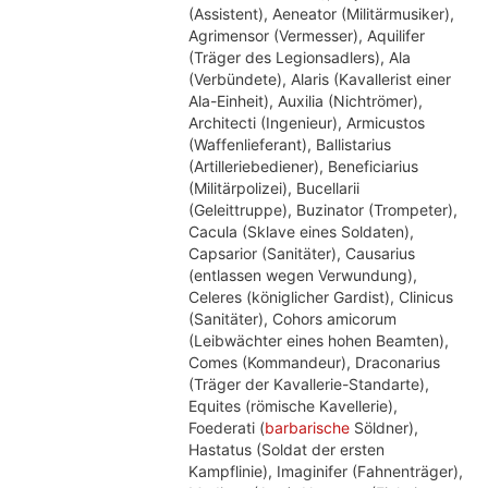
(Assistent), Aeneator (Militärmusiker),
Agrimensor (Vermesser), Aquilifer
(Träger des Legionsadlers), Ala
(Verbündete), Alaris (Kavallerist einer
Ala-Einheit), Auxilia (Nichtrömer),
Architecti (Ingenieur), Armicustos
(Waffenlieferant), Ballistarius
(Artilleriebediener), Beneficiarius
(Militärpolizei), Bucellarii
(Geleittruppe), Buzinator (Trompeter),
Cacula (Sklave eines Soldaten),
Capsarior (Sanitäter), Causarius
(entlassen wegen Verwundung),
Celeres (königlicher Gardist), Clinicus
(Sanitäter), Cohors amicorum
(Leibwächter eines hohen Beamten),
Comes (Kommandeur), Draconarius
(Träger der Kavallerie-Standarte),
Equites (römische Kavellerie),
Foederati (
barbarische
Söldner),
Hastatus (Soldat der ersten
Kampflinie), Imaginifer (Fahnenträger),