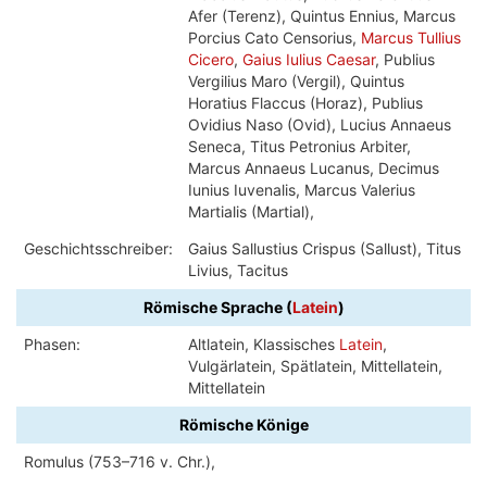
Afer (Terenz), Quintus Ennius, Marcus
Porcius Cato Censorius,
Marcus Tullius
Cicero
,
Gaius Iulius Caesar
, Publius
Vergilius Maro (Vergil), Quintus
Horatius Flaccus (Horaz), Publius
Ovidius Naso (Ovid), Lucius Annaeus
Seneca, Titus Petronius Arbiter,
Marcus Annaeus Lucanus, Decimus
Iunius Iuvenalis, Marcus Valerius
Martialis (Martial),
Geschichtsschreiber:
Gaius Sallustius Crispus (Sallust), Titus
Livius, Tacitus
Römische Sprache (
Latein
)
Phasen:
Altlatein, Klassisches
Latein
,
Vulgärlatein, Spätlatein, Mittellatein,
Mittellatein
Römische Könige
Romulus (753–716 v. Chr.),