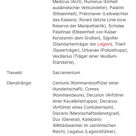
Medicus (Arzt), Numerus (Einheit
ausländischer Verbündeter), Palatini
(Eliteeinheit), Prätorianer (Leibwächter
des Kaisers), Rorarii (letzte Linie bzw.
Reserve der Manipeltaktik), Scholae
Palatinae (Eliteeinheit von Kaiser
Konstantin dem Großen), Signifer
(Standartenträger der
Legion
), Triarii
(Speerträger), Urbanae (Polizeitrupp),
Vexillarius (Träger einer Vexillum-
Standarte),
Treueid:
Sacramentum
Dienstränge:
Centurio (Kommandooffizier einer
Hundertschaft), Comes
(Kommandeure), Decurion (Anführer
einer Kavallerietruppe), Decanus
(Anführer eines Contubernium),
Discens (Mannschaftsdienstgrad),
Dux (General), Katepano
(Militärbeamter im oströmischen
Reich), Legatus (Legionsführer),