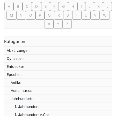
A
B
C
D
E
F
G
H
I
J
K
L
M
N
O
P
Q
R
S
T
U
V
W
X
Y
Z
Kategorien
Abkürzungen
Dynastien
Entdecker
Epochen
Antike
Humanismus
Jahrhunderte
1. Jahrhundert
1. Jahrhundert v.Chr.