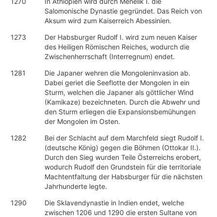
1270
In Äthiopien wird durch Menelik I. die
Salomonische Dynastie gegründet. Das Reich von
Aksum wird zum Kaiserreich Abessinien.
1273
Der Habsburger Rudolf I. wird zum neuen Kaiser
des Heiligen Römischen Reiches, wodurch die
Zwischenherrschaft (Interregnum) endet.
1281
Die Japaner wehren die Mongoleninvasion ab.
Dabei geriet die Seeflotte der Mongolen in ein
Sturm, welchen die Japaner als göttlicher Wind
(Kamikaze) bezeichneten. Durch die Abwehr und
den Sturm erliegen die Expansionsbemühungen
der Mongolen im Osten.
1282
Bei der Schlacht auf dem Marchfeld siegt Rudolf I.
(deutsche König) gegen die Böhmen (Ottokar II.).
Durch den Sieg wurden Teile Österreichs erobert,
wodurch Rudolf den Grundstein für die territoriale
Machtentfaltung der Habsburger für die nächsten
Jahrhunderte legte.
1290
Die Sklavendynastie in Indien endet, welche
zwischen 1206 und 1290 die ersten Sultane von