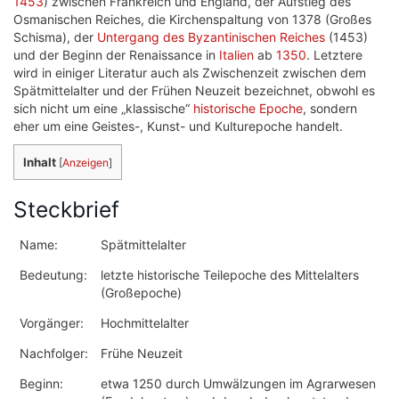
1453
) zwischen Frankreich und England, der Aufstieg des
Osmanischen Reiches, die Kirchenspaltung von 1378 (Großes
Schisma), der
Untergang des Byzantinischen Reiches
(1453)
und der Beginn der Renaissance in
Italien
ab
1350
. Letztere
wird in einiger Literatur auch als Zwischenzeit zwischen dem
Spätmittelalter und der Frühen Neuzeit bezeichnet, obwohl es
sich nicht um eine „klassische“
historische Epoche
, sondern
eher um eine Geistes-, Kunst- und Kulturepoche handelt.
Inhalt
[
Anzeigen
]
Steckbrief
Name:
Spätmittelalter
Bedeutung:
letzte historische Teilepoche des Mittelalters
(Großepoche)
Vorgänger:
Hochmittelalter
Nachfolger:
Frühe Neuzeit
Beginn:
etwa 1250 durch Umwälzungen im Agrarwesen