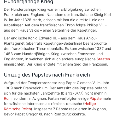
Hundertjährige Krieg
Der Hundertjährige Krieg war ein Erbfolgekrieg zwischen
Frankreich und England. Nachdem der französische König Karl
IV. im Jahr 1328 starb, erlosch mit ihm die direkte Linie der
Kapetinger. Auf dem französischen Thron folgte Philipp VI. –
aus dem Haus Valois – einer Seitenlinie der Kapetinger.
Der englische König Edward III. – aus dem Haus Anjou-
Plantagenêt (ebenfalls Kapetinger-Seitenlinie) beanspruchte
den französischen Thron ebenfalls. Es kam zwischen 1337 und
1453 zum Hundertjährigen Krieg zwischen Franzosen und
Engländern, in welchen sich auch andere europäische
Staaten
einmischten. Der Krieg endete mit einem Sieg der Franzosen.
Umzug des Papstes nach Frankreich
Aufgrund der Templerprozesse zog Papst Clemens V. im Jahr
1309 nach Frankreich um. Der Amtssitz des Papstes befand
sich für die nächsten Jahrzehnte (bis 1376/77) nicht mehr in
Rom
, sondern in Avignon. Fortan verfolgten einige
Päpste
mehr
französische Interessen als römisch-deutsche (
Heilige
Römische Reich
). Insgesamt 7 Päpste residierten in Avignon,
bevor Papst Gregor XI. nach Rom zurückkehrte.