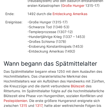
(Feudalsystem) und den dadurch entstandenen
ersten Katastrophen (
Große Hunger
1315-17)
Ende:
1492 durch die
Entdeckung Amerikas
Ereignisse:
-Große Hunger (1315-17)
-Schwarze Tod (1346-53)
-Templerprozesse (1307-12)
-Hundertjährige Krieg (1337 – 1453)
-Großes Schisma (1378)
-Eroberung Konstantinopels (1453)
-Entdeckung Amerikas (1492)
Wann begann das Spätmittelalter
Das Spätmittelalter begann etwa 1250 mit dem Auslaufen des
Hochmittelalters. Das charakteristische Merkmal des
Hochmittelalters war ein Aufblühen des Handwerks mit Zünften,
die Kreuzzüge und die damit verbundene
Blütezeit
des
Rittertums. Im Spätmittelalter folgte auf die hochmittelalterliche
Blütezeit eine Phase von Hungernöten, sozialen Konflikten und
Pestepidemien
. Die erste größere Hungersnot ereignete sich
zwischen
1315
und
1317
, hatte aber weitreichende Folgen bis