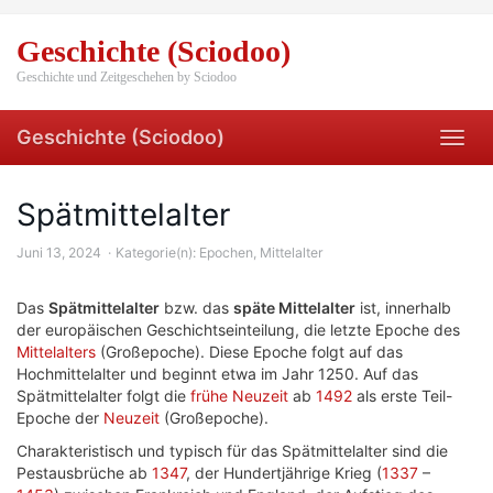
Skip
to
Geschichte (Sciodoo)
main
content
Geschichte und Zeitgeschehen by Sciodoo
Geschichte (Sciodoo)
Toggl
navig
Spätmittelalter
Juni 13, 2024
Kategorie(n):
Epochen
,
Mittelalter
Das
Spätmittelalter
bzw. das
späte Mittelalter
ist, innerhalb
der europäischen Geschichtseinteilung, die letzte Epoche des
Mittelalters
(Großepoche). Diese Epoche folgt auf das
Hochmittelalter und beginnt etwa im Jahr 1250. Auf das
Spätmittelalter folgt die
frühe Neuzeit
ab
1492
als erste Teil-
Epoche der
Neuzeit
(Großepoche).
Charakteristisch und typisch für das Spätmittelalter sind die
Pestausbrüche ab
1347
, der Hundertjährige Krieg (
1337
–