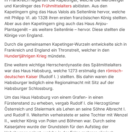
und Karolinger des
Frühmittelalters
ablösten. Aus den
Kapetingern ging das Haus Valois als Seitenlinie hervor, welche
mit Philipp VI. ab 1328 ihren ersten französischen König stellten.
Aber aus den Kapetingern ging auch das Haus Anjou-
Plantagenêt – als weitere Seitenlinie – hervor. Diese stellten die
Könige von England.
Durch die gemeinsamen Kapetinger-Wurzeln entwickelte sich in
Frankreich und England ein Thronstreit, welcher in den
Hundertjährigen Krieg
mündete.
Eine weitere wichtige Herrscherdynastie des Spätmittelalters
war das Haus Habsburg, welche 1273 erstmalig den
römisch-
deutschen Kaiser
(Rudolf I. ) stellten. Bis dahin waren die
Habsburger lediglich eine Regionalmacht mit Sitz auf der
Habsburger Schlossburg.
Um das Haus Habsburg von einem Grafen- in einen
Fürstenstand zu erheben, vergab Rudolf I. die Herzogtümer
Österreich und Steiermark als Lehen an seine Söhne Albrecht I.
und Rudolf II. Weiterhin verheiratete er seine Tochter mit Wenzel
II., welcher König von Polen und Böhmen war. Durch seine
Kaiserjahre wurde der Grundstein für den Aufstieg der