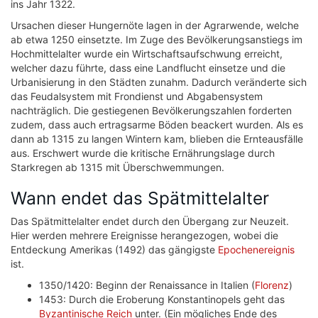
ins Jahr 1322.
Ursachen dieser Hungernöte lagen in der Agrarwende, welche
ab etwa 1250 einsetzte. Im Zuge des Bevölkerungsanstiegs im
Hochmittelalter wurde ein Wirtschaftsaufschwung erreicht,
welcher dazu führte, dass eine Landflucht einsetze und die
Urbanisierung in den Städten zunahm. Dadurch veränderte sich
das Feudalsystem mit Frondienst und Abgabensystem
nachträglich. Die gestiegenen Bevölkerungszahlen forderten
zudem, dass auch ertragsarme Böden beackert wurden. Als es
dann ab 1315 zu langen Wintern kam, blieben die Ernteausfälle
aus. Erschwert wurde die kritische Ernährungslage durch
Starkregen ab 1315 mit Überschwemmungen.
Wann endet das Spätmittelalter
Das Spätmittelalter endet durch den Übergang zur Neuzeit.
Hier werden mehrere Ereignisse herangezogen, wobei die
Entdeckung Amerikas (1492) das gängigste
Epochenereignis
ist.
1350/1420: Beginn der Renaissance in Italien (
Florenz
)
1453: Durch die Eroberung Konstantinopels geht das
Byzantinische Reich
unter. (Ein mögliches Ende des