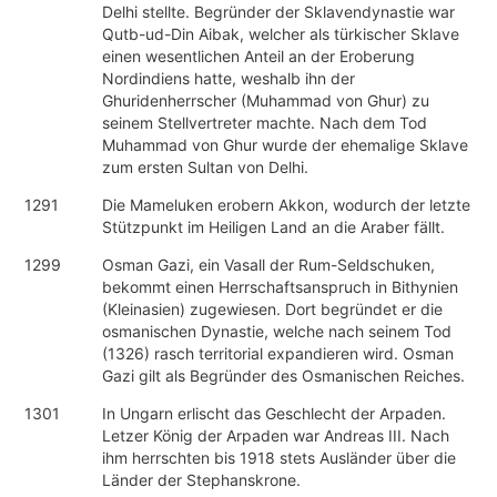
Delhi stellte. Begründer der Sklavendynastie war
Qutb-ud-Din Aibak, welcher als türkischer Sklave
einen wesentlichen Anteil an der Eroberung
Nordindiens hatte, weshalb ihn der
Ghuridenherrscher (Muhammad von Ghur) zu
seinem Stellvertreter machte. Nach dem Tod
Muhammad von Ghur wurde der ehemalige Sklave
zum ersten Sultan von Delhi.
1291
Die Mameluken erobern Akkon, wodurch der letzte
Stützpunkt im Heiligen Land an die Araber fällt.
1299
Osman Gazi, ein Vasall der Rum-Seldschuken,
bekommt einen Herrschaftsanspruch in Bithynien
(Kleinasien) zugewiesen. Dort begründet er die
osmanischen Dynastie, welche nach seinem Tod
(1326) rasch territorial expandieren wird. Osman
Gazi gilt als Begründer des Osmanischen Reiches.
1301
In Ungarn erlischt das Geschlecht der Arpaden.
Letzer König der Arpaden war Andreas III. Nach
ihm herrschten bis 1918 stets Ausländer über die
Länder der Stephanskrone.