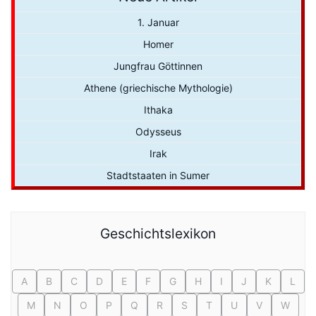
1. Januar
Homer
Jungfrau Göttinnen
Athene (griechische Mythologie)
Ithaka
Odysseus
Irak
Stadtstaaten in Sumer
Geschichtslexikon
A
B
C
D
E
F
G
H
I
J
K
L
M
N
O
P
Q
R
S
T
U
V
W