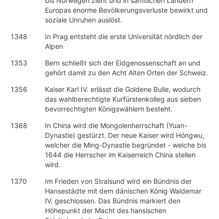
bis Norwegen zieht und in sämtlichen Ländern
Europas enorme Bevölkerungsverluste bewirkt und
soziale Unruhen auslöst.
1348
In Prag entsteht die erste Universität nördlich der
Alpen
1353
Bern schließt sich der Eidgenossenschaft an und
gehört damit zu den Acht Alten Orten der Schweiz.
1356
Kaiser Karl IV. erlässt die Goldene Bulle, wodurch
das wahlberechtigte Kurfürstenkolleg aus sieben
bevorrechtigten Königswählern besteht.
1368
In China wird die Mongolenherrschaft (Yuan-
Dynastie) gestürzt. Der neue Kaiser wird Hóngwu,
welcher die Ming-Dynastie begründet - welche bis
1644 die Herrscher im Kaiserreich China stellen
wird.
1370
Im Frieden von Stralsund wird ein Bündnis der
Hansestädte mit dem dänischen König Waldemar
IV. geschlossen. Das Bündnis markiert den
Höhepunkt der Macht des hansischen