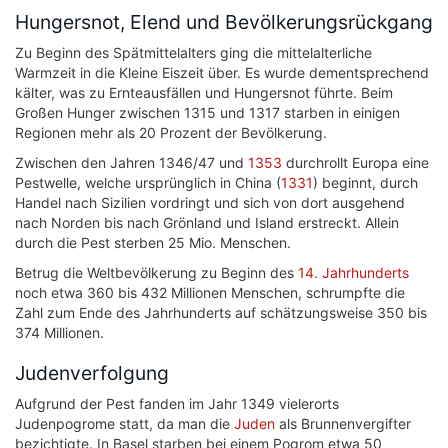
Hungersnot, Elend und Bevölkerungsrückgang
Zu Beginn des Spätmittelalters ging die mittelalterliche
Warmzeit in die Kleine Eiszeit über. Es wurde dementsprechend
kälter, was zu Ernteausfällen und Hungersnot führte. Beim
Großen Hunger zwischen 1315 und 1317 starben in einigen
Regionen mehr als 20 Prozent der Bevölkerung.
Zwischen den Jahren 1346/47 und
1353
durchrollt Europa eine
Pestwelle, welche ursprünglich in China (
1331
) beginnt, durch
Handel nach Sizilien vordringt und sich von dort ausgehend
nach Norden bis nach Grönland und Island erstreckt. Allein
durch die Pest sterben 25 Mio. Menschen.
Betrug die Weltbevölkerung zu Beginn des
14. Jahrhunderts
noch etwa 360 bis 432 Millionen Menschen, schrumpfte die
Zahl zum Ende des Jahrhunderts auf schätzungsweise 350 bis
374 Millionen.
Judenverfolgung
Aufgrund der Pest fanden im Jahr 1349 vielerorts
Judenpogrome statt, da man die
Juden
als Brunnenvergifter
bezichtigte. In Basel starben bei einem Pogrom etwa 50