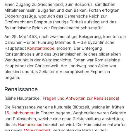
einen Zugang zu Griechenland, zum Bosporus, sämtlichen
Mittelmeerinseln, Bulgarien und den Balkan. Fortan erfolgten
Eroberungszüge, wodurch das Osmanische Reich zur
Großmacht am Bosporus (heutige Türkei) aufstieg und das
Byzantinische Reich zur Regionalmacht schrumpfte.
Am 29. Mai 1453, nach zweimonatiger Belagerung, konnten die
Osmanen – unter Führung Mehmed II. – die byzantinische
Hauptstadt
Konstantinopel
erobern. Der Untergang
Konstantinopels und des Byzantinischen Reiches bildet einen
Wendepunkt in der Weltgeschichte. Fortan war Rom alleinige
Hauptstadt der Christenwelt, der Landweg nach Asien war
blockiert und das Zeitalter der europäischen Expansion
begann.
Renaissance
(siehe Hauptartikel:
Fragen und Antworten zur Renaissance
)
Die Renaissance war eine kulturelle Blütezeit, welche im frühen
15. Jahrhundert
in Florenz begann. Wegbereiter waren Gelehrte
und Philosophen, welche eine neue Geisteshaltung anstrebten,
die als
Humanismus
bezeichnet wird. Die Humanisten entwarfen
ein neues
Menschenbild
, versuchten die Barbarei des