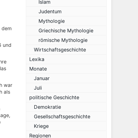
Islam
Judentum
Mythologie
e dem
Griechische Mythologie
römische Mythologie
6 und
Wirtschaftsgeschichte
Lexika
hre
das
Monate
Januar
h war
Juli
h als
politische Geschichte
Demokratie
h
Lage,
Gesellschaftsgeschichte
e
Kriege
Regionen