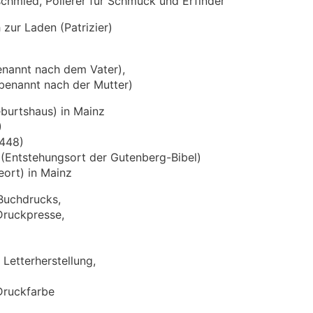
chmied, Polierer für Schmuck und Erfinder
h zur Laden (Patrizier)
benannt nach dem Vater),
(benannt nach der Mutter)
burtshaus) in Mainz
)
1448)
(Entstehungsort der Gutenberg-Bibel)
eort) in Mainz
Buchdrucks,
Druckpresse,
 Letterherstellung,
Druckfarbe