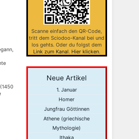
Scanne einfach den QR-Code,
tritt dem Sciodoo-Kanal bei und
los gehts. Oder du folgst dem
gann,
Link zum Kanal
.
Hier klicken
.
nte
Neue Artikel
 (1450
1. Januar
e
Homer
Jungfrau Göttinnen
Athene (griechische
Mythologie)
Ithaka