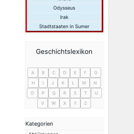
Odysseus
Irak
Stadtstaaten in Sumer
Geschichtslexikon
A
B
C
D
E
F
G
H
I
J
K
L
M
N
O
P
Q
R
S
T
U
V
W
X
Y
Z
Kategorien