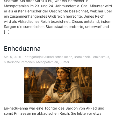
Sharrum-Kin oder Šarru-kīnu) war ein Herrscher in
Mesopotamien im 23. und 24. Jahrhundert v. Chr.. Mitunter wird
er als erster Herrscher der Geschichte bezeichnet, welcher über
ein zusammenhängendes Großreich herrschte. Jenes Reich
wird als Akkadisches Reich bezeichnet. Dieses entstand, indem
Sargon die sumerischen Stadtstaaten eroberte, unterwarf und
[…]
Enheduanna
Mai 5, 2026
Kategorie(n):
Akkadisches Reich
,
Bronzezeit
,
Feminismus
,
historische Personen
,
Mesopotamien
,
Sumer
En-hedu-anna war eine Tochter des Sargon von Akkad und
somit Prinzessin im akkadischen Reich. Sie lebte vor etwa