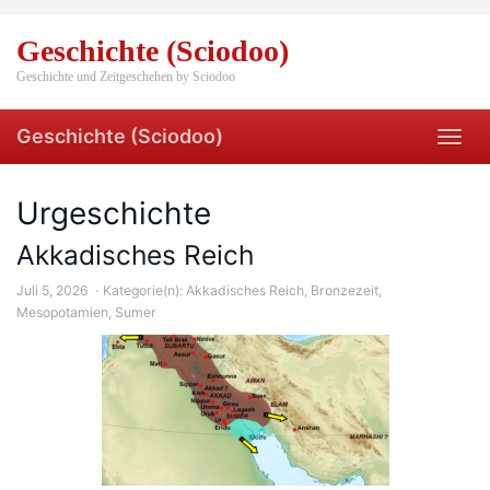
Skip
to
Geschichte (Sciodoo)
main
content
Geschichte und Zeitgeschehen by Sciodoo
Geschichte (Sciodoo)
Toggl
navig
Urgeschichte
Akkadisches Reich
Juli 5, 2026
Kategorie(n):
Akkadisches Reich
,
Bronzezeit
,
Mesopotamien
,
Sumer