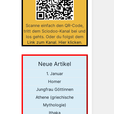
Scanne einfach den QR-Code,
tritt dem Sciodoo-Kanal bei und
los gehts. Oder du folgst dem
Link zum Kanal
.
Hier klicken
.
Neue Artikel
1. Januar
Homer
Jungfrau Göttinnen
Athene (griechische
Mythologie)
Ithaka