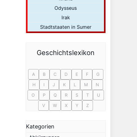
Odysseus
Irak
Stadtstaaten in Sumer
Geschichtslexikon
A
B
C
D
E
F
G
H
I
J
K
L
M
N
O
P
Q
R
S
T
U
V
W
X
Y
Z
Kategorien