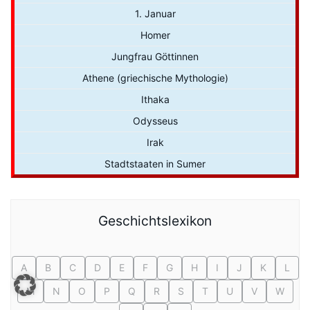
1. Januar
Homer
Jungfrau Göttinnen
Athene (griechische Mythologie)
Ithaka
Odysseus
Irak
Stadtstaaten in Sumer
Geschichtslexikon
A
B
C
D
E
F
G
H
I
J
K
L
M
N
O
P
Q
R
S
T
U
V
W