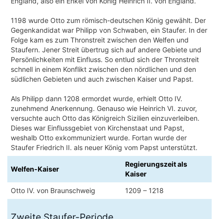
England, also ein Enkel von König Heinrich II. von England.
1198 wurde Otto zum römisch-deutschen König gewählt. Der
Gegenkandidat war Philipp von Schwaben, ein Staufer. In der
Folge kam es zum Thronstreit zwischen den Welfen und
Staufern. Jener Streit übertrug sich auf andere Gebiete und
Persönlichkeiten mit Einfluss. So entlud sich der Thronstreit
schnell in einem Konflikt zwischen den nördlichen und den
südlichen Gebieten und auch zwischen Kaiser und Papst.
Als Philipp dann 1208 ermordet wurde, erhielt Otto IV.
zunehmend Anerkennung. Genauso wie Heinrich VI. zuvor,
versuchte auch Otto das Königreich Sizilien einzuverleiben.
Dieses war Einflussgebiet von Kirchenstaat und Papst,
weshalb Otto exkommuniziert wurde. Fortan wurde der
Staufer Friedrich II. als neuer König vom Papst unterstützt.
Regierungszeit als
Welfen-Kaiser
Kaiser
Otto IV. von Braunschweig
1209 – 1218
Zweite Staufer-Periode