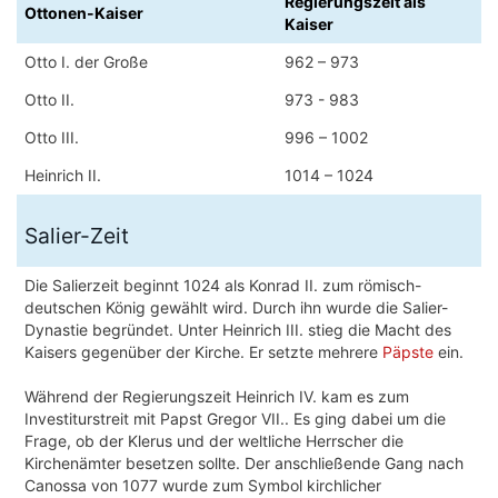
Regierungszeit als
Ottonen-Kaiser
Kaiser
Otto I. der Große
962 – 973
Otto II.
973 - 983
Otto III.
996 – 1002
Heinrich II.
1014 – 1024
Salier-Zeit
Die Salierzeit beginnt 1024 als Konrad II. zum römisch-
deutschen König gewählt wird. Durch ihn wurde die Salier-
Dynastie begründet. Unter Heinrich III. stieg die Macht des
Kaisers gegenüber der Kirche. Er setzte mehrere
Päpste
ein.
Während der Regierungszeit Heinrich IV. kam es zum
Investiturstreit mit Papst Gregor VII.. Es ging dabei um die
Frage, ob der Klerus und der weltliche Herrscher die
Kirchenämter besetzen sollte. Der anschließende Gang nach
Canossa von 1077 wurde zum Symbol kirchlicher