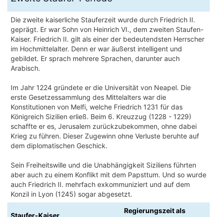
Die zweite kaiserliche Stauferzeit wurde durch Friedrich II.
geprägt. Er war Sohn von Heinrich VI., dem zweiten Staufen-
Kaiser. Friedrich II. gilt als einer der bedeutendsten Herrscher
im Hochmittelalter. Denn er war äußerst intelligent und
gebildet. Er sprach mehrere Sprachen, darunter auch
Arabisch.
Im Jahr 1224 gründete er die Universität von Neapel. Die
erste Gesetzessammlung des Mittelalters war die
Konstitutionen von Melfi, welche Friedrich 1231 für das
Königreich Sizilien erließ. Beim 6. Kreuzzug (1228 - 1229)
schaffte er es, Jerusalem zurückzubekommen, ohne dabei
Krieg zu führen. Dieser Zugewinn ohne Verluste beruhte auf
dem diplomatischen Geschick.
Sein Freiheitswille und die Unabhängigkeit Siziliens führten
aber auch zu einem Konflikt mit dem Papsttum. Und so wurde
auch Friedrich II. mehrfach exkommuniziert und auf dem
Konzil in Lyon (1245) sogar abgesetzt.
Regierungszeit als
Staufer-Kaiser