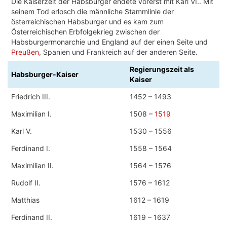
Die Kaiserzeit der Habsburger endete vorerst mit Karl VI.. Mit
seinem Tod erlosch die männliche Stammlinie der
österreichischen Habsburger und es kam zum
Österreichischen Erbfolgekrieg zwischen der
Habsburgermonarchie und England auf der einen Seite und
Preußen
, Spanien und Frankreich auf der anderen Seite.
Regierungszeit als
Habsburger-Kaiser
Kaiser
Friedrich III.
1452 – 1493
Maximilian I.
1508 –
1519
Karl V.
1530 – 1556
Ferdinand I.
1558 – 1564
Maximilian II.
1564 – 1576
Rudolf II.
1576 – 1612
Matthias
1612 – 1619
Ferdinand II.
1619 – 1637