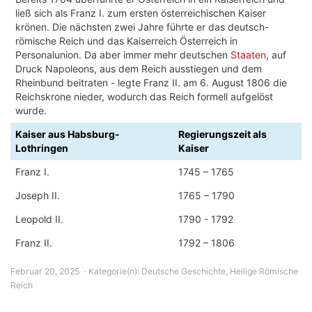
ließ sich als Franz I. zum ersten österreichischen Kaiser
krönen. Die nächsten zwei Jahre führte er das deutsch-
römische Reich und das Kaiserreich Österreich in
Personalunion. Da aber immer mehr deutschen
Staaten
, auf
Druck Napoleons, aus dem Reich ausstiegen und dem
Rheinbund beitraten - legte Franz II. am 6. August 1806 die
Reichskrone nieder, wodurch das Reich formell aufgelöst
wurde.
Kaiser aus Habsburg-
Regierungszeit als
Lothringen
Kaiser
Franz I.
1745 – 1765
Joseph II.
1765 – 1790
Leopold II.
1790 - 1792
Franz II.
1792 – 1806
Februar 20, 2025
Kategorie(n):
Deutsche Geschichte
,
Heilige Römische
Reich