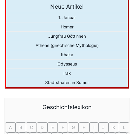
Neue Artikel
1. Januar
Homer
Jungfrau Göttinnen
Athene (griechische Mythologie)
Ithaka
Odysseus
Irak
Stadtstaaten in Sumer
Geschichtslexikon
A
B
C
D
E
F
G
H
I
J
K
L