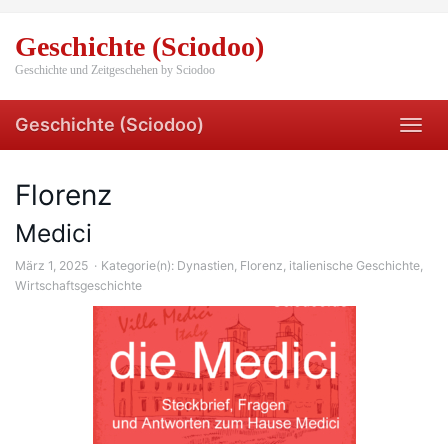
Skip
to
Geschichte (Sciodoo)
main
content
Geschichte und Zeitgeschehen by Sciodoo
Geschichte (Sciodoo)
Toggl
navig
Florenz
Medici
März 1, 2025
Kategorie(n):
Dynastien
,
Florenz
,
italienische Geschichte
,
Wirtschaftsgeschichte