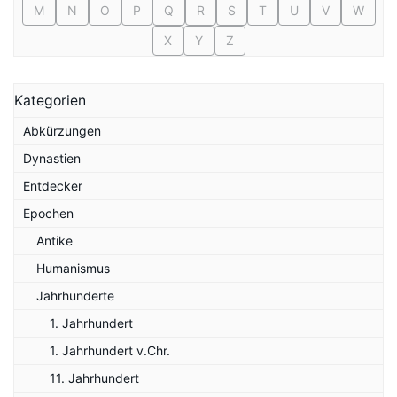
M
N
O
P
Q
R
S
T
U
V
W
X
Y
Z
Kategorien
Abkürzungen
Dynastien
Entdecker
Epochen
Antike
Humanismus
Jahrhunderte
1. Jahrhundert
1. Jahrhundert v.Chr.
11. Jahrhundert