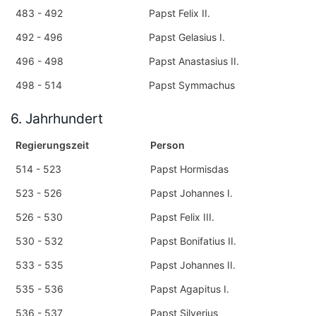
483 - 492
Papst Felix II.
492 - 496
Papst Gelasius I.
496 - 498
Papst Anastasius II.
498 - 514
Papst Symmachus
6. Jahrhundert
Regierungszeit
Person
514 - 523
Papst Hormisdas
523 - 526
Papst Johannes I.
526 - 530
Papst Felix III.
530 - 532
Papst Bonifatius II.
533 - 535
Papst Johannes II.
535 - 536
Papst Agapitus I.
536 - 537
Papst Silverius