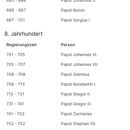
685 - 686
Papst Johannes V.
686 - 687
Papst Konon
687 - 701
Papst Sergius I.
8. Jahrhundert
Regierungszeit
Person
701 - 705
Papst Johannes VI.
705 - 707
Papst Johannes VII.
708 - 708
Papst Sisinnius
708 - 715
Papst Konstantin I.
715 - 731
Papst Gregor II.
731 - 741
Papst Gregor III.
741 - 752
Papst Zacharias
752 - 752
Papst Stephan (II)