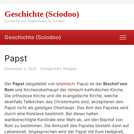
Skip
to
Geschichte (Sciodoo)
main
content
Geschichte und Zeitgeschehen by Sciodoo
Geschichte (Sciodoo)
Toggl
navig
Papst
Dezember 4, 2025
Kategorie(n):
Religion
Der
Papst
(abgeleitet von
lateinisch
: Papa) ist der
Bischof von
Rom
und Kirchenoberhaupt der römisch-katholischen Kirche.
Die orthodoxe Kirche und die evangelische Kirche, welche
ebenfalls Teilkirchen des Christentums sind, akzeptieren den
Papst nicht als geistiges Oberhaupt. Das Amt des Papstes wird
durch eine Konklave bestimmt. Bei dieser halten
wahlberechtigte Kardinäle eine Wahl ab, um den Bischof von
Rom zu bestimmen. Die Amtszeit des Papstes besteht dann auf
Lebenszeit. Angesprochen wird der Papst mit Eure Heiligkeit,