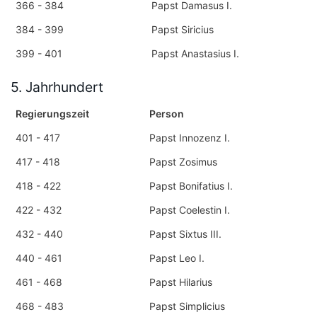
366 - 384
Papst Damasus I.
384 - 399
Papst Siricius
399 - 401
Papst Anastasius I.
5. Jahrhundert
Regierungszeit
Person
401 - 417
Papst Innozenz I.
417 - 418
Papst Zosimus
418 - 422
Papst Bonifatius I.
422 - 432
Papst Coelestin I.
432 - 440
Papst Sixtus III.
440 - 461
Papst Leo I.
461 - 468
Papst Hilarius
468 - 483
Papst Simplicius