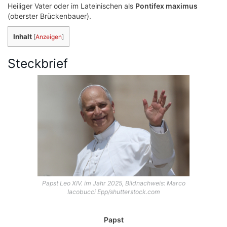
Heiliger Vater oder im Lateinischen als
Pontifex maximus
(oberster Brückenbauer).
Inhalt
[
Anzeigen
]
Steckbrief
Papst Leo XIV. im Jahr 2025, Bildnachweis: Marco
Iacobucci Epp/shutterstock.com
Papst