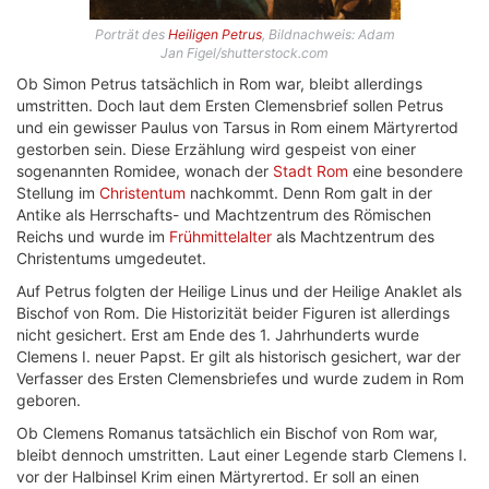
Porträt des
Heiligen Petrus
, Bildnachweis: Adam
Jan Figel/shutterstock.com
Ob Simon Petrus tatsächlich in Rom war, bleibt allerdings
umstritten. Doch laut dem Ersten Clemensbrief sollen Petrus
und ein gewisser Paulus von Tarsus in Rom einem Märtyrertod
gestorben sein. Diese Erzählung wird gespeist von einer
sogenannten Romidee, wonach der
Stadt Rom
eine besondere
Stellung im
Christentum
nachkommt. Denn Rom galt in der
Antike als Herrschafts- und Machtzentrum des Römischen
Reichs und wurde im
Frühmittelalter
als Machtzentrum des
Christentums umgedeutet.
Auf Petrus folgten der Heilige Linus und der Heilige Anaklet als
Bischof von Rom. Die Historizität beider Figuren ist allerdings
nicht gesichert. Erst am Ende des 1. Jahrhunderts wurde
Clemens I. neuer Papst. Er gilt als historisch gesichert, war der
Verfasser des Ersten Clemensbriefes und wurde zudem in Rom
geboren.
Ob Clemens Romanus tatsächlich ein Bischof von Rom war,
bleibt dennoch umstritten. Laut einer Legende starb Clemens I.
vor der Halbinsel Krim einen Märtyrertod. Er soll an einen