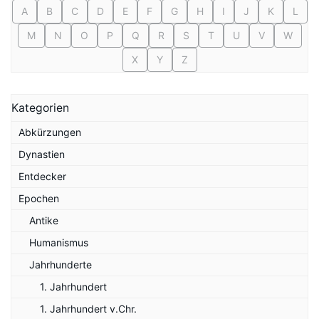
A
B
C
D
E
F
G
H
I
J
K
L
M
N
O
P
Q
R
S
T
U
V
W
X
Y
Z
Kategorien
Abkürzungen
Dynastien
Entdecker
Epochen
Antike
Humanismus
Jahrhunderte
1. Jahrhundert
1. Jahrhundert v.Chr.