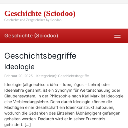
Skip
to
Geschichte (Sciodoo)
main
content
Geschichte und Zeitgeschehen by Sciodoo
Geschichte (Sciodoo)
Toggl
navig
Geschichtsbegriffe
Ideologie
Februar 20, 2025
Kategorie(n):
Geschichtsbegriffe
Ideologie (altgriechisch: idéa = Idee, lógos = Lehre) oder
Ideenlehre genannt, ist ein Synonym für Weltanschauung oder
Glaubenssystem. In der Philosophie nach Karl Marx ist Ideologie
eine Verblendungslehre. Denn durch Ideologie können die
Mächtigen einer Gesellschaft ein Ideenkonstrukt aufbauen,
wodurch die Gedanken des Einzelnen (Abhängigen) gefangen
gehalten werden. Dadurch wird er in seiner Erkenntnis
gehindert. […]