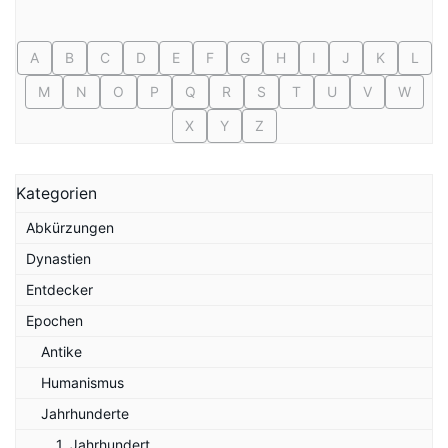
A
B
C
D
E
F
G
H
I
J
K
L
M
N
O
P
Q
R
S
T
U
V
W
X
Y
Z
Kategorien
Abkürzungen
Dynastien
Entdecker
Epochen
Antike
Humanismus
Jahrhunderte
1. Jahrhundert