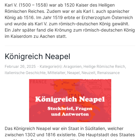
Karl V. (1500 – 1558) war ab 1520 Kaiser des Heiligen
Römischen Reiches. Zudem war er als Karl I. auch spanischer
König ab 1516. Im Jahr 1519 erbte er Erzherzogtum Österreich
und wurde als Karl V. zum römisch-deutschen König gewählt.
Ein Jahr später fand die Krönung zum römisch-deutschen König
im Kaiserdom zu Aachen statt.
Königreich Neapel
Februar 26, 2025
Kategorie(n):
Aragonien
,
Heilige Römische Reich
,
italienische Geschichte
,
Mittelalter
,
Neapel
,
Neuzeit
,
Renaissance
Das Königreich Neapel war ein Staat in Süditalien, welcher
zwischen 1302 und 1816 existierte. Die Hauptstadt des Staates