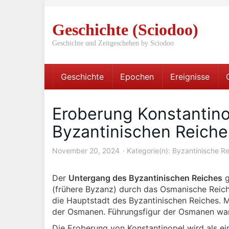
Skip
to
Geschichte (Sciodoo)
main
content
Geschichte und Zeitgeschehen by Sciodoo
Geschichte
Epochen
Ereignisse
Eroberung Konstantin
Byzantinischen Reiche
November 20, 2024
Kategorie(n):
Byzantinische Re
Der
Untergang des Byzantinischen Reiches
g
(frühere Byzanz) durch das Osmanische Reich
die Hauptstadt des Byzantinischen Reiches. M
der Osmanen. Führungsfigur der Osmanen wa
Die Eroberung von Konstantinopel wird als e