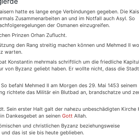
gierde
isern hatte es lange enge Verbindungen gegeben. Die Kais
rmals Zusammenarbeiten an und im Notfall auch Asyl. So
 Nachfolgeregelungen der Osmanen einzugreifen.
chen Prinzen Orhan Zuflucht.
ützung den Rang streitig machen können und Mehmed II wol
nz warten.
t Konstantin mehrmals schriftlich um die friedliche Kapitul
ur von Byzanz geliebt haben. Er wollte nicht, dass die Stad
t. So befahl Mehmed II am Morgen des 29. Mai 1453 seinem 
 richtete das Militär ein Blutbad an, brandschatze und ze
adt. Sein erster Halt galt der nahezu unbeschädigten Kirche
 ein Dankesgebet an seinen
Gott
Allah.
ömischen und christlichen Byzanz beziehungsweise
 und das ist sie bis heute geblieben.