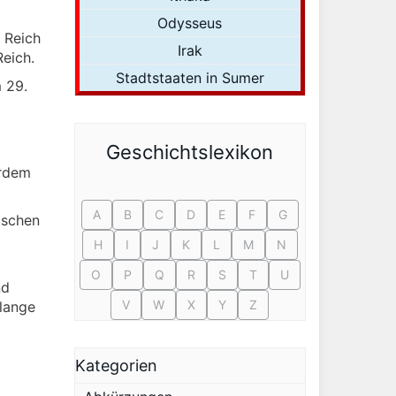
Odysseus
 Reich
Irak
eich.
Stadtstaaten in Sumer
 29.
Geschichtslexikon
erdem
A
B
C
D
E
F
G
ischen
H
I
J
K
L
M
N
O
P
Q
R
S
T
U
nd
V
W
X
Y
Z
 lange
Kategorien