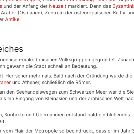
s
und der Anfang der
Neuzeit
markiert. Denn das
Byzantini
ie Araber (Osmanen), Zentrum der osteuropäischen Kultur un
er
Antike
.
eiches
griechisch-makedonischen Volksgruppen gegründet. Zunäch
dann gewann die Stadt schnell an Bedeutung.
dt-Herrscher mehrmals. Bald nach der Gründung wurde die 
taner
und Athener, schließlich die Römer.
t an den Seehandelswegen zum Schwarzen Meer war die Si
 als ein Eingang von Kleinasien und der arabischen Welt nac
n, Kontakte und Übernahmen entstand bald ein blühendes
lt.
 vom Flair der Metropole so beeindruckt, dass er im Jahr 