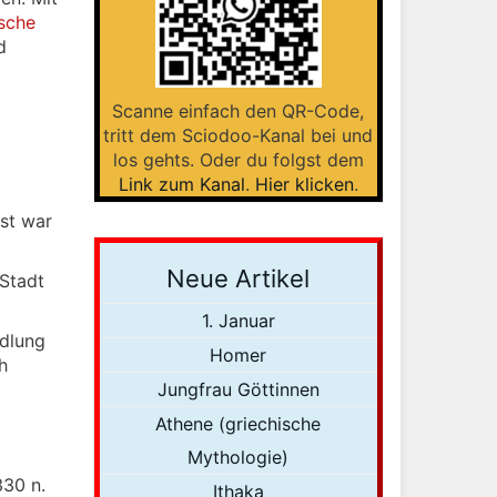
sche
d
Scanne einfach den QR-Code,
tritt dem Sciodoo-Kanal bei und
los gehts. Oder du folgst dem
Link zum Kanal
.
Hier klicken
.
st war
Neue Artikel
Stadt
1. Januar
edlung
Homer
h
Jungfrau Göttinnen
Athene (griechische
Mythologie)
330 n.
Ithaka