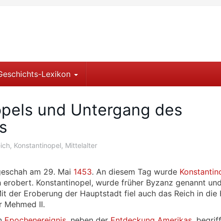
Geschichts-Lexikon
opels und Untergang des
s
ich
,
Konstantinopel
,
Mittelalter
eschah am 29. Mai
1453
. An diesem Tag wurde
Konstantin
 erobert. Konstantinopel, wurde früher Byzanz genannt un
it der Eroberung der Hauptstadt fiel auch das Reich in die
r Mehmed II.
in
Epochenereignis
, neben der
Entdeckung Amerikas
, begrif