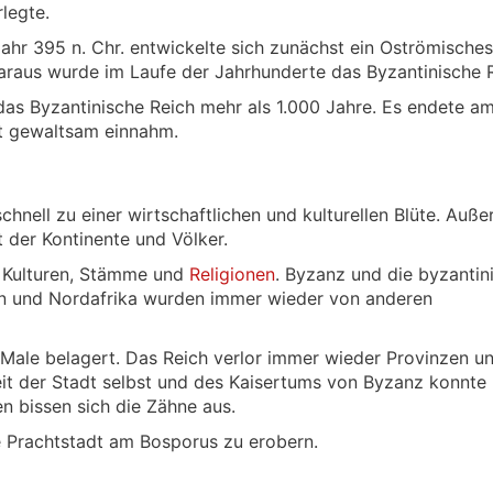
legte.
hr 395 n. Chr. entwickelte sich zunächst ein Oströmisches
araus wurde im Laufe der Jahrhunderte das Byzantinische R
das Byzantinische Reich mehr als 1.000 Jahre. Es endete am
dt gewaltsam einnahm.
hnell zu einer wirtschaftlichen und kulturellen Blüte. Auß
 der Kontinente und Völker.
r Kulturen, Stämme und
Religionen
. Byzanz und die byzantin
en und Nordafrika wurden immer wieder von anderen
 Male belagert. Das Reich verlor immer wieder Provinzen u
it der Stadt selbst und des Kaisertums von Byzanz konnte
n bissen sich die Zähne aus.
ie Prachtstadt am Bosporus zu erobern.