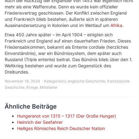
Auch der Rückzug der Engländer von 1453 war eigentlich nicht
mehr als eine Waffenruhe. Denn es wurde kein offizieller
Friedensvertrag geschlossen. Der Konflikt zwischen England
und Frankreich blieb bestehen, äußerte sich in späteren
Auseinandersetzung in Kolonien und im Wettlauf um
Afrika
.
Etwa 450 Jahre später – im April 1904 – einigten sich
Frankreich und England auf einen dauerhaften Frieden. Dieses
Friedensabkommen, bekannt als Entente cordiale (herzliches
Einverständnis), war ein Bündnissystem, dem später auch
Russland (Triple entente) beitrat. Das Bündnis blieb über den 1.
Weltkrieg bestehen und wurde zum Gegenstück des
Dreibundes.
November 18, 2024
Kategorie(n):
englische Geschichte
,
französische
Geschichte
,
Kriege
,
Mittelalter
Ähnliche Beiträge
Hungersnot von 1315 – 1317 (Der Große Hunger)
Heinrich der Seefahrer
Heiliges Römisches Reich Deutscher Nation