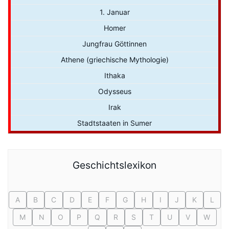
1. Januar
Homer
Jungfrau Göttinnen
Athene (griechische Mythologie)
Ithaka
Odysseus
Irak
Stadtstaaten in Sumer
Geschichtslexikon
A
B
C
D
E
F
G
H
I
J
K
L
M
N
O
P
Q
R
S
T
U
V
W