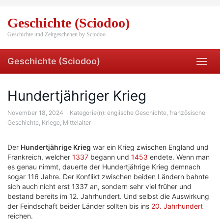
Skip
to
Geschichte (Sciodoo)
main
content
Geschichte und Zeitgeschehen by Sciodoo
Geschichte (Sciodoo)
Toggl
navig
Hundertjähriger Krieg
November 18, 2024
Kategorie(n):
englische Geschichte
,
französische
Geschichte
,
Kriege
,
Mittelalter
Der
Hundertjährige Krieg
war ein Krieg zwischen England und
Frankreich, welcher
1337
begann und
1453
endete. Wenn man
es genau nimmt, dauerte der Hundertjährige Krieg demnach
sogar 116 Jahre. Der Konflikt zwischen beiden Ländern bahnte
sich auch nicht erst 1337 an, sondern sehr viel früher und
bestand bereits im 12. Jahrhundert. Und selbst die Auswirkung
der Feindschaft beider Länder sollten bis ins
20. Jahrhundert
reichen.