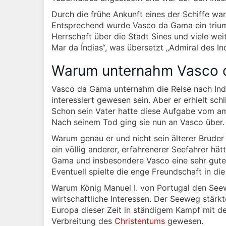
Durch die frühe Ankunft eines der Schiffe war
Entsprechend wurde Vasco da Gama ein triump
Herrschaft über die Stadt Sines und viele weit
Mar da Índias“, was übersetzt „Admiral des I
Warum unternahm Vasco d
Vasco da Gama unternahm die Reise nach Indie
interessiert gewesen sein. Aber er erhielt sc
Schon sein Vater hatte diese Aufgabe vom amt
Nach seinem Tod ging sie nun an Vasco über.
Warum genau er und nicht sein älterer Bruder 
ein völlig anderer, erfahrenerer Seefahrer hä
Gama und insbesondere Vasco eine sehr gute 
Eventuell spielte die enge Freundschaft in di
Warum König Manuel I. von Portugal den Seewe
wirtschaftliche Interessen. Der Seeweg stärk
Europa dieser Zeit in ständigem Kampf mit der
Verbreitung des
Christentums
gewesen.