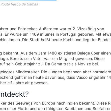
Route Vasco da Gamas
ahrer und Entdecker. Außerdem war er 2. Vizekönig von
ra. Er wurde um 1469 in Sines in Portugal geboren. Mit etw
in, Indien. Die Stadt heißt heute Kochi und liegt im Bunde
g bekannt. Aus dem Jahr 1480 existieren Belege über einen
iago. Bereits sein Vater war ein Mitglied gewesen. Diese
uf sein Geburtsjahr zu. Da Gama trat als Novize bei.
tgelegtes Mindestalter. Die Jungen begannen aber normaler
sprechend geht man heute davon aus, dass Vasco ungefähr 1
her elf Jahre alt gewesen.
ntdeckt?
cker des Seewegs von Europa nach Indien bekannt. Diese R
von einer Flotte und den fähigsten Kapitänen und Seefahrer