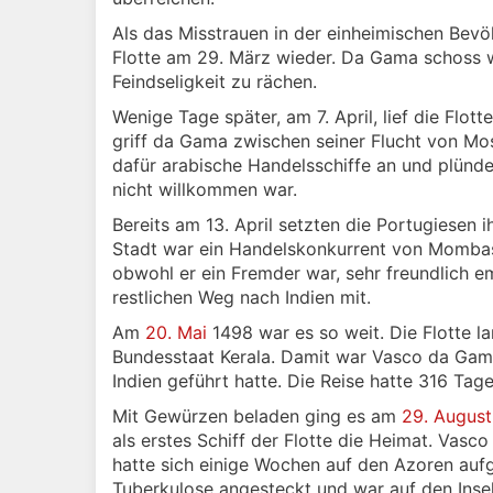
Als das Misstrauen in der einheimischen Bev
Flotte am 29. März wieder. Da Gama schoss w
Feindseligkeit zu rächen.
Wenige Tage später, am 7. April, lief die Flo
griff da Gama zwischen seiner Flucht von Mo
dafür arabische Handelsschiffe an und plünder
nicht willkommen war.
Bereits am 13. April setzten die Portugiesen i
Stadt war ein Handelskonkurrent von Momba
obwohl er ein Fremder war, sehr freundlich e
restlichen Weg nach Indien mit.
Am
20. Mai
1498 war es so weit. Die Flotte l
Bundesstaat Kerala. Damit war Vasco da Gama
Indien geführt hatte. Die Reise hatte 316 Tag
Mit Gewürzen beladen ging es am
29. August
als erstes Schiff der Flotte die Heimat. Vasc
hatte sich einige Wochen auf den Azoren aufge
Tuberkulose angesteckt und war auf den Inse