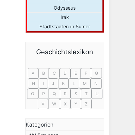
Odysseus
Irak
Stadtstaaten in Sumer
Geschichtslexikon
A
B
C
D
E
F
G
H
I
J
K
L
M
N
O
P
Q
R
S
T
U
V
W
X
Y
Z
Kategorien