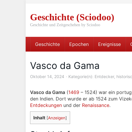
Skip
to
Geschichte (Sciodoo)
main
content
Geschichte und Zeitgeschehen by Sciodoo
Geschichte
Epochen
Ereignisse
Vasco da Gama
Oktober 14, 2024
Kategorie(n):
Entdecker
,
histori
Vasco da Gama
(
1469
– 1524) war ein portug
den Indien. Dort wurde er ab 1524 zum Vizekö
Entdeckungen
und der
Renaissance
.
Inhalt
[
Anzeigen
]