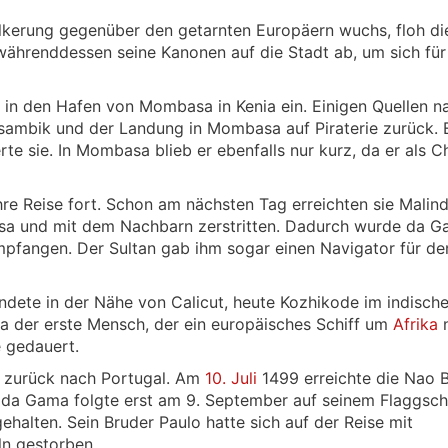
ölkerung gegenüber den getarnten Europäern wuchs, floh di
ährenddessen seine Kanonen auf die Stadt ab, um sich für
tte in den Hafen von Mombasa in Kenia ein. Einigen Quellen n
sambik und der Landung in Mombasa auf Piraterie zurück. E
te sie. In Mombasa blieb er ebenfalls nur kurz, da er als Ch
hre Reise fort. Schon am nächsten Tag erreichten sie Malind
sa und mit dem Nachbarn zerstritten. Dadurch wurde da G
mpfangen. Der Sultan gab ihm sogar einen Navigator für de
andete in der Nähe von Calicut, heute Kozhikode im indisch
 der erste Mensch, der ein europäisches Schiff um
Afrika
e gedauert.
zurück nach Portugal. Am
10. Juli
1499 erreichte die Nao B
o da Gama folgte erst am 9. September auf seinem Flaggschi
halten. Sein Bruder Paulo hatte sich auf der Reise mit
ln gestorben.