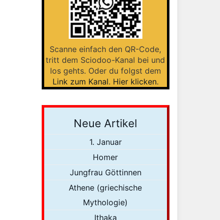
Scanne einfach den QR-Code,
tritt dem Sciodoo-Kanal bei und
los gehts. Oder du folgst dem
Link zum Kanal
.
Hier klicken
.
Neue Artikel
1. Januar
Homer
Jungfrau Göttinnen
Athene (griechische
Mythologie)
Ithaka