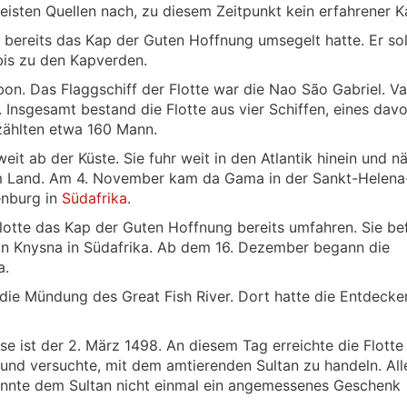
eisten Quellen nach, zu diesem Zeitpunkt kein erfahrener K
 bereits das Kap der Guten Hoffnung umsegelt hatte. Er sol
bis zu den Kapverden.
on. Das Flaggschiff der Flotte war die Nao São Gabriel. V
 Insgesamt bestand die Flotte aus vier Schiffen, eines dav
 zählten etwa 160 Mann.
eit ab der Küste. Sie fuhr weit in den Atlantik hinein und n
dem Land. Am 4. November kam da Gama in der Sankt-Helena
enburg in
Südafrika
.
lotte das Kap der Guten Hoffnung bereits umfahren. Sie be
on Knysna in Südafrika. Ab dem 16. Dezember begann die
a.
 die Mündung des Great Fish River. Dort hatte die Entdecke
e ist der 2. März 1498. An diesem Tag erreichte die Flotte
nd versuchte, mit dem amtierenden Sultan zu handeln. All
onnte dem Sultan nicht einmal ein angemessenes Geschenk