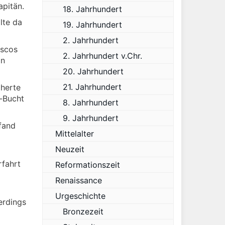
apitän.
18. Jahrhundert
lte da
19. Jahrhundert
2. Jahrhundert
ascos
2. Jahrhundert v.Chr.
on
20. Jahrhundert
21. Jahrhundert
äherte
-Bucht
8. Jahrhundert
9. Jahrhundert
fand
Mittelalter
Neuzeit
rfahrt
Reformationszeit
Renaissance
Urgeschichte
erdings
Bronzezeit