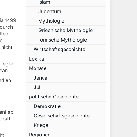
Islam
Judentum
is 1499
Mythologie
 durch
Griechische Mythologie
lten
römische Mythologie
he
 nicht
Wirtschaftsgeschichte
Lexika
 legte
Monate
ean.
Januar
ndien
Juli
politische Geschichte
Demokratie
ani ab
Gesellschaftsgeschichte
chaft.
Kriege
Regionen
ht