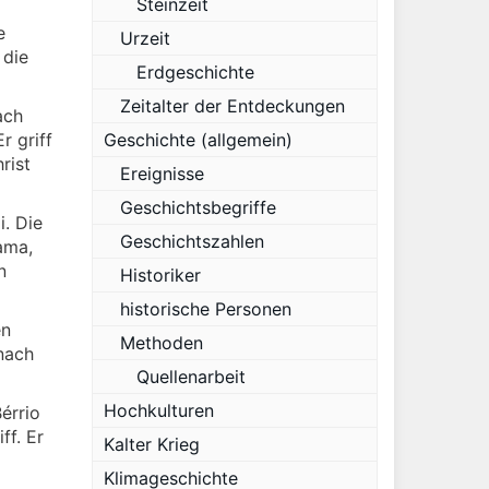
Steinzeit
e
Urzeit
 die
Erdgeschichte
Zeitalter der Entdeckungen
ach
r griff
Geschichte (allgemein)
rist
Ereignisse
Geschichtsbegriffe
i. Die
Geschichtszahlen
ama,
n
Historiker
historische Personen
en
Methoden
nach
Quellenarbeit
Hochkulturen
érrio
ff. Er
Kalter Krieg
Klimageschichte