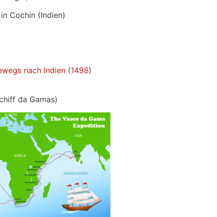
in Cochin (Indien)
ewegs nach Indien
(
1498
)
schiff da Gamas)