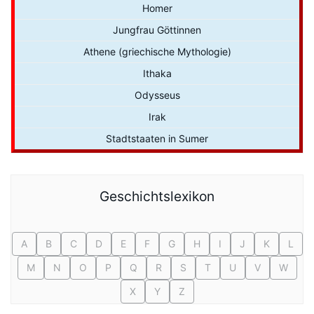
Homer
Jungfrau Göttinnen
Athene (griechische Mythologie)
Ithaka
Odysseus
Irak
Stadtstaaten in Sumer
Geschichtslexikon
A
B
C
D
E
F
G
H
I
J
K
L
M
N
O
P
Q
R
S
T
U
V
W
X
Y
Z