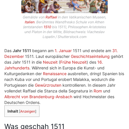
Gemälde von
Raffael
in den Vatikanischen Museen,
Italien
. Berühmtes Wandfresko Schule von Athen
(entstanden
1510
bis 1511), Philosophen Aristoteles
und Platon in der Mitte, Bildnachweis: Viacheslav
Lopatin / Shutterstock.com
Das
Jahr 1511
begann am
1. Januar
1511 und endete am
31.
Dezember
1511. Laut europäischer
Geschichtseinteilung
gehört
das Jahr 1511 in die
Neuzeit
(
Frühe Neuzeit
) des
16.
Jahrhunderts
. Während sich in Europa die Kunst- und
Kulturgedanken der
Renaissance
ausbreiten, dringt Spanien bis
nach Kuba vor und Portugal erobert Malakka, wodurch die
Portugiesen die
Gewürzrouten
kontrollieren. In diesem Jahr
vollendet Raffael die Stanza della Segnatura in
Rom
und
Albrecht von Brandenburg-Ansbach
wird Hochmeister des
Deutschen Ordens.
Inhalt
[
Anzeigen
]
Was geschah 1511