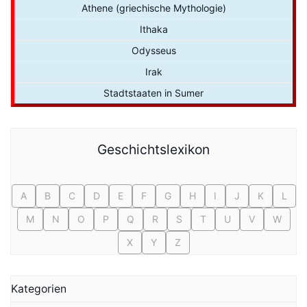
Athene (griechische Mythologie)
Ithaka
Odysseus
Irak
Stadtstaaten in Sumer
Geschichtslexikon
A
B
C
D
E
F
G
H
I
J
K
L
M
N
O
P
Q
R
S
T
U
V
W
X
Y
Z
Kategorien