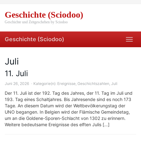
Skip
to
Geschichte (Sciodoo)
main
content
Geschichte und Zeitgeschehen by Sciodoo
Geschichte (Sciodoo)
Toggl
navig
Juli
11. Juli
Juni 26, 2026
Kategorie(n):
Ereignisse
,
Geschichtszahlen
,
Juli
Der 11. Juli ist der 192. Tag des Jahres, der 11. Tag im Juli und
193. Tag eines Schaltjahres. Bis Jahresende sind es noch 173
Tage. An diesem Datum wird der Weltbevölkerungstag der
UNO begangen. In Belgien wird der Flämische Gemeindetag,
um an die Goldene-Sporen-Schlacht von 1302 zu erinnern.
Weitere bedeutsame Ereignisse des elften Julis […]