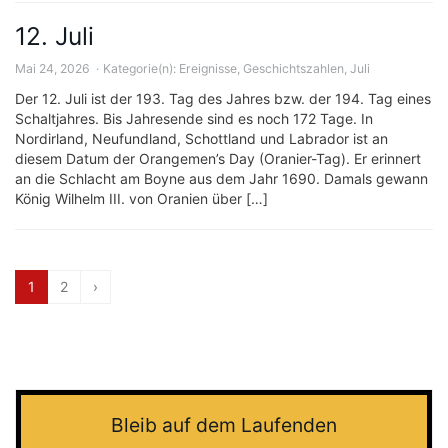
12. Juli
Mai 24, 2026
Kategorie(n):
Ereignisse
,
Geschichtszahlen
,
Juli
Der 12. Juli ist der 193. Tag des Jahres bzw. der 194. Tag eines
Schaltjahres. Bis Jahresende sind es noch 172 Tage. In
Nordirland, Neufundland, Schottland und Labrador ist an
diesem Datum der Orangemen’s Day (Oranier-Tag). Er erinnert
an die Schlacht am Boyne aus dem Jahr 1690. Damals gewann
König Wilhelm III. von Oranien über […]
1
2
›
Bleib auf dem Laufenden