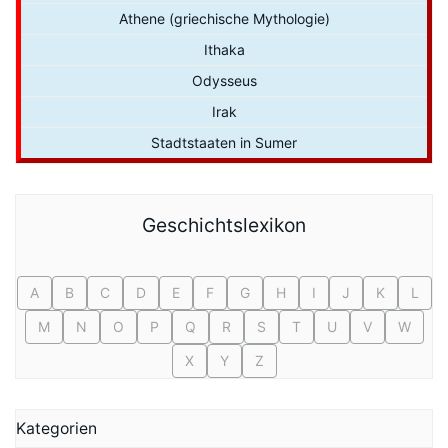
Athene (griechische Mythologie)
Ithaka
Odysseus
Irak
Stadtstaaten in Sumer
Geschichtslexikon
A
B
C
D
E
F
G
H
I
J
K
L
M
N
O
P
Q
R
S
T
U
V
W
X
Y
Z
Kategorien