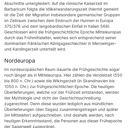
Abschnitte untergliedert: Auf die römische Kaiserzeit im
Barbaricum folgte die Völkerwanderungszeit (hiermit gemeint
ist die Zeit der Migration insbesondere germanischer Gruppen
im Zeitraum zwischen dem Einbruch der Hunnen in Europa
375/376 und dem langobardischen Einfall in Italien 568).
Geschlossen wird die frühgeschichtliche Epoche Mitteleuropas
durch das Frühmittelalter, welches sich entsprechend seiner
dominanten fränkischen Königsgeschlechter in Merowinger–
und Karolingerzeit unterteilt wird.
Nordeuropa
Im nordeuropäischen Raum dauerte die Frühgeschichte sogar
noch länger als in Mitteleuropa. Hier zählen die Vendelzeit (550
bis 800 n. Chr.) sowie die Wikingerzeit (in Skandinavien bis
1050 n. Chr.) zur frühgeschichtlichen Epoche. Die heutigen
Überlieferungen, welche vor der Frühzeit entstanden, werden
der Mythologie und nicht der Geschichtsschreibung
zugerechnet. Denn diese wurden lediglich aus mündlichen
Überlieferungen (den Sagas) zusammengetragen und später
(im Mittelalter) aufgeschrieben. Und deshalb werden, nach
heutigen Erkenntnisstand, die Personen aus dieser Frühepoche
der Sagenwelt zugeordnet.