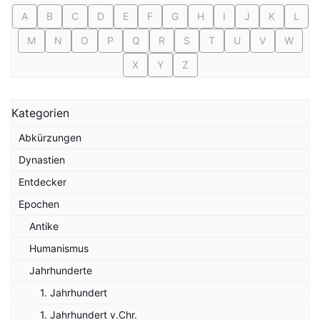
A
B
C
D
E
F
G
H
I
J
K
L
M
N
O
P
Q
R
S
T
U
V
W
X
Y
Z
Kategorien
Abkürzungen
Dynastien
Entdecker
Epochen
Antike
Humanismus
Jahrhunderte
1. Jahrhundert
1. Jahrhundert v.Chr.