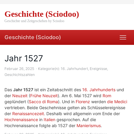
Skip
to
Geschichte (Sciodoo)
main
content
Geschichte und Zeitgeschehen by Sciodoo
Geschichte (Sciodoo)
Toggl
navig
Jahr 1527
Februar 26, 2025
Kategorie(n):
16. Jahrhundert
,
Ereignisse
,
Geschichtszahlen
Das
Jahr 1527
ist ein Zeitabschnitt des
16. Jahrhunderts
und
der
Neuzeit
(
Frühe Neuzeit
). Am 6. Mai 1527 wird
Rom
geplündert (
Sacco di Roma
). Und in
Florenz
werden
die Medici
vertrieben. Beide Geschehnisse gelten als Schlüsselereignisse
der
Renaissancezeit
. Deshalb wird allgemein vom Ende der
Hochrenaissance
in
Italien
gesprochen. Auf die
Hochrenaissance folgte ab 1527 der
Manierismus
.