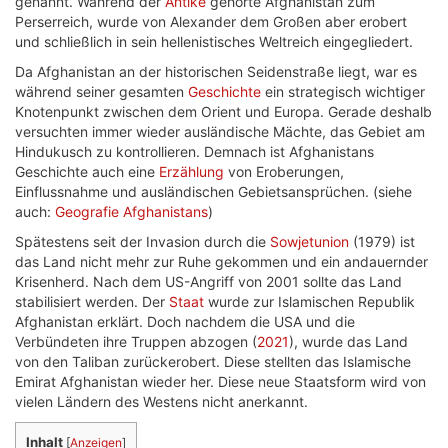
genannt. Während der
Antike
gehörte Afghanistan zum
Perserreich, wurde von Alexander dem Großen aber erobert
und schließlich in sein hellenistisches Weltreich eingegliedert.
Da Afghanistan an der historischen Seidenstraße liegt, war es
während seiner gesamten
Geschichte
ein strategisch wichtiger
Knotenpunkt zwischen dem Orient und Europa. Gerade deshalb
versuchten immer wieder ausländische Mächte, das Gebiet am
Hindukusch zu kontrollieren. Demnach ist Afghanistans
Geschichte auch eine
Erzählung
von Eroberungen,
Einflussnahme und ausländischen Gebietsansprüchen. (siehe
auch:
Geografie Afghanistans
)
Spätestens seit der Invasion durch die
Sowjetunion
(1979) ist
das Land nicht mehr zur Ruhe gekommen und ein andauernder
Krisenherd. Nach dem US-Angriff von 2001 sollte das Land
stabilisiert werden. Der
Staat
wurde zur Islamischen Republik
Afghanistan erklärt. Doch nachdem die USA und die
Verbündeten ihre Truppen abzogen (
2021
), wurde das Land
von den Taliban zurückerobert. Diese stellten das Islamische
Emirat Afghanistan wieder her. Diese neue Staatsform wird von
vielen Ländern des Westens nicht anerkannt.
Inhalt
[
Anzeigen
]