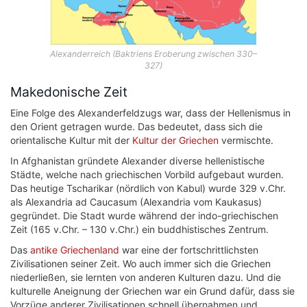
Alexanderreich (Baktriens Eroberung zwischen 330–
327)
Makedonische Zeit
Eine Folge des Alexanderfeldzugs war, dass der Hellenismus in
den Orient getragen wurde. Das bedeutet, dass sich die
orientalische Kultur mit der
Kultur der Griechen
vermischte.
In Afghanistan gründete Alexander diverse hellenistische
Städte, welche nach griechischen Vorbild aufgebaut wurden.
Das heutige Tscharikar (nördlich von Kabul) wurde 329 v.Chr.
als Alexandria ad Caucasum (Alexandria vom Kaukasus)
gegründet. Die Stadt wurde während der indo-griechischen
Zeit (165 v.Chr. – 130 v.Chr.) ein buddhistisches Zentrum.
Das
antike Griechenland
war eine der fortschrittlichsten
Zivilisationen seiner Zeit. Wo auch immer sich die Griechen
niederließen, sie lernten von anderen Kulturen dazu. Und die
kulturelle Aneignung der Griechen war ein Grund dafür, dass sie
Vorzüge anderer Zivilisationen schnell übernahmen und