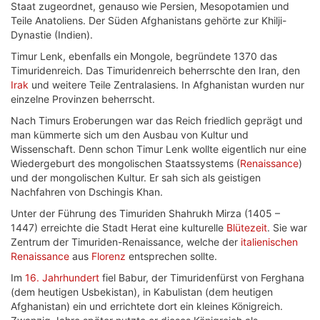
Staat zugeordnet, genauso wie Persien, Mesopotamien und
Teile Anatoliens. Der Süden Afghanistans gehörte zur Khilji-
Dynastie (Indien).
Timur Lenk, ebenfalls ein Mongole, begründete 1370 das
Timuridenreich. Das Timuridenreich beherrschte den Iran, den
Irak
und weitere Teile Zentralasiens. In Afghanistan wurden nur
einzelne Provinzen beherrscht.
Nach Timurs Eroberungen war das Reich friedlich geprägt und
man kümmerte sich um den Ausbau von Kultur und
Wissenschaft. Denn schon Timur Lenk wollte eigentlich nur eine
Wiedergeburt des mongolischen Staatssystems (
Renaissance
)
und der mongolischen Kultur. Er sah sich als geistigen
Nachfahren von Dschingis Khan.
Unter der Führung des Timuriden Shahrukh Mirza (1405 –
1447) erreichte die Stadt Herat eine kulturelle
Blütezeit
. Sie war
Zentrum der Timuriden-Renaissance, welche der
italienischen
Renaissance
aus
Florenz
entsprechen sollte.
Im
16. Jahrhundert
fiel Babur, der Timuridenfürst von Ferghana
(dem heutigen Usbekistan), in Kabulistan (dem heutigen
Afghanistan) ein und errichtete dort ein kleines Königreich.