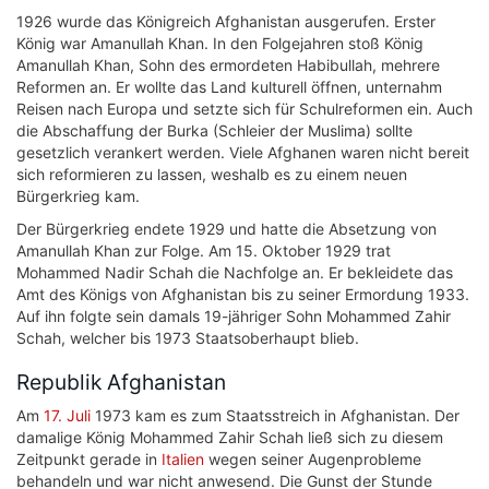
1926 wurde das Königreich Afghanistan ausgerufen. Erster
König war Amanullah Khan. In den Folgejahren stoß König
Amanullah Khan, Sohn des ermordeten Habibullah, mehrere
Reformen an. Er wollte das Land kulturell öffnen, unternahm
Reisen nach Europa und setzte sich für Schulreformen ein. Auch
die Abschaffung der Burka (Schleier der Muslima) sollte
gesetzlich verankert werden. Viele Afghanen waren nicht bereit
sich reformieren zu lassen, weshalb es zu einem neuen
Bürgerkrieg kam.
Der Bürgerkrieg endete 1929 und hatte die Absetzung von
Amanullah Khan zur Folge. Am 15. Oktober 1929 trat
Mohammed Nadir Schah die Nachfolge an. Er bekleidete das
Amt des Königs von Afghanistan bis zu seiner Ermordung 1933.
Auf ihn folgte sein damals 19-jähriger Sohn Mohammed Zahir
Schah, welcher bis 1973 Staatsoberhaupt blieb.
Republik Afghanistan
Am
17. Juli
1973 kam es zum Staatsstreich in Afghanistan. Der
damalige König Mohammed Zahir Schah ließ sich zu diesem
Zeitpunkt gerade in
Italien
wegen seiner Augenprobleme
behandeln und war nicht anwesend. Die Gunst der Stunde