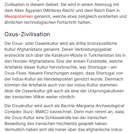
Zivilisation in diesem Gebiet. Sie wird in einem Atemzug mit
dem Alten Ägypten (Mittleres Reich) und dem Reich Elam in
Mesopotamien
genannt, welche etwa zeitgleich existierten und
ähnlichen technologischen Fortschritt hatten.
Oxus-Zivilisation
Die Oxus- oder Oasenkultur wird als dritte bronzezeitliche
Kultur Afghanistans genannt. Deren Verbreitungsgebiet
erstreckte sich über die Karakum-Wüste in Turkmenistan bis in
den Norden Afghanistans. Eine der ersten Fundstelle, welche
Artefakte dieser Kultur hervorbrachte, war Shortugai – am
Oxus-Fluss. Neuere Forschungen zeigen, dass Shortugai von
der Indus-Kultur als Handelsposten genutzt wurde. Demnach
könnten die Artefakte auch von der Indus-Kultur stammen.
Aber die Oasenkultur gilt auch als eine der Ursprungskulturen
der iranischen Völker weiter nördlich.
Die Oxuskultur wird auch als
Bactria-Margiana Archaeological
Complex
(kurz: BMAC) bezeichnet. Denn man nimmt an, dass
die Oxus-Kultur eine Schlüsselrolle bei der iranischen
Besiedlung des Iranischen Hochlands gespielt haben.
Vermutlich haben sich die Iraner über das afghanische Indus-