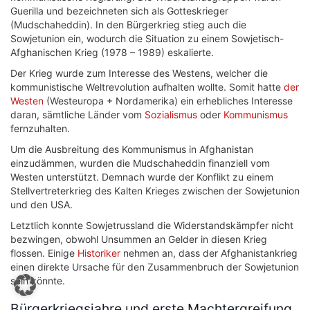
Guerilla und bezeichneten sich als Gotteskrieger
(Mudschaheddin). In den Bürgerkrieg stieg auch die
Sowjetunion ein, wodurch die Situation zu einem Sowjetisch-
Afghanischen Krieg (1978 – 1989) eskalierte.
Der Krieg wurde zum Interesse des Westens, welcher die
kommunistische Weltrevolution aufhalten wollte. Somit hatte
der
Westen
(Westeuropa + Nordamerika) ein erhebliches Interesse
daran, sämtliche Länder vom
Sozialismus
oder
Kommunismus
fernzuhalten.
Um die Ausbreitung des Kommunismus in Afghanistan
einzudämmen, wurden die Mudschaheddin finanziell vom
Westen unterstützt. Demnach wurde der Konflikt zu einem
Stellvertreterkrieg des Kalten Krieges zwischen der Sowjetunion
und den USA.
Letztlich konnte Sowjetrussland die Widerstandskämpfer nicht
bezwingen, obwohl Unsummen an Gelder in diesen Krieg
flossen. Einige
Historiker
nehmen an, dass der Afghanistankrieg
einen direkte Ursache für den Zusammenbruch der Sowjetunion
sein könnte.
Bürgerkriegsjahre und erste Machtergreifung