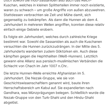
Doch sowohl die Indo-Sassaniden also auch das Reich-
Kuschan, welches in kleinen Splitterteilen immer noch existierte,
waren zu schwach – um große Angriffe von außen abzuwehren.
Stattdessen verbrachten sie Zeit und Mühe damit, sich
gegenseitig zu bekämpfen. Als dann die Hunnen ab dem 4.
Jahrhundert in mehreren Wellen angriffen, konnten diese relativ
einfach einige Gebiete erobern.
Es folgte ein Jahrhundert, welches durch zahlreiche Kriege
bestimmt war. Sowohl die Sassaniden als auch die Kuschanen
versuchten die Hunnen zurückzudrängen. In der Mitte des 5.
Jahrhunderts wanderten zudem Göktürken ein. Auch diese
kämpften gegen die Hephthaliten (Weiß-Hunnen). Letztlich
gewann eine Allianz aus persisch-muslimischen Verbänden die
Schlacht von Chach im Jahr 1007 n.Chr..
Die letzte Hunnen-Welle erreichte Afghanistan im 5.
Jahrhundert. Die Nezak-Gruppe, wie sie von
Geschichtswissenschaftlern genannt wird, baute ihren
Herrschaftsbereich um Kabul auf. Sie expandierten nach
Gandhara, was Münzprägungen belegen. Schließlich wurde die
Nezak-Gruppe von den Turk-Shahi und den Hindu-Shahi
abgelöst.