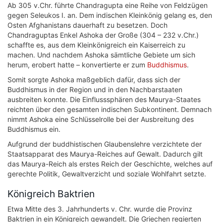
Ab 305 v.Chr. führte Chandragupta eine Reihe von Feldzügen
gegen Seleukos I. an. Dem indischen Kleinkönig gelang es, den
Osten Afghanistans dauerhaft zu besetzen. Doch
Chandraguptas Enkel Ashoka der Große (304 – 232 v.Chr.)
schaffte es, aus dem Kleinkönigreich ein Kaiserreich zu
machen. Und nachdem Ashoka sämtliche Gebiete um sich
herum, erobert hatte – konvertierte er zum
Buddhismus
.
Somit sorgte Ashoka maßgeblich dafür, dass sich der
Buddhismus in der Region und in den Nachbarstaaten
ausbreiten konnte. Die Einflusssphären des Maurya-Staates
reichten über den gesamten indischen Subkontinent. Demnach
nimmt Ashoka eine Schlüsselrolle bei der Ausbreitung des
Buddhismus ein.
Aufgrund der buddhistischen Glaubenslehre verzichtete der
Staatsapparat des Maurya-Reiches auf Gewalt. Dadurch gilt
das Maurya-Reich als erstes Reich der Geschichte, welches auf
gerechte Politik, Gewaltverzicht und soziale Wohlfahrt setzte.
Königreich Baktrien
Etwa Mitte des 3. Jahrhunderts v. Chr. wurde die Provinz
Baktrien in ein Königreich gewandelt. Die Griechen regierten