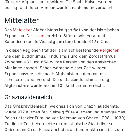
für ganz Afghanistan bewirken. Die Shahi-Kaiser wurden
besiegt und deren Armeen wurden nach Indien verbannt.
Mittelalter
Das
Mittelalter
Afghanistans ist geprägt von der islamischen
Expansion. Der
Islam
erreichte Städte, wie Herat und
Sarandsch (beide Westafghanistan) bereits 642 n.Chr.
In diesen Regionen traf der Islam auf bestehende
Religionen
,
wie dem Buddhismus, Hinduismus und dem Zoroastrismus.
Zwischen 632 und 654 wurde Persien von den arabischen
Muslimen erobert. Schon während dieser Zeit wurden
Expansionsversuche nach Afghanistan unternommen,
scheiterten aber vorerst. Die umfassende Islamisierung
Afghanistans wurde erst im 10. Jahrhundert erreicht.
Ghaznavidenreich
Das Ghaznavidenreich, welches sich von Ghazni ausdehnte,
wurde 977 ausgerufen. Seine größte Ausdehnung erlangte das
Reich unter der Führung von Mahmud von Ghazni (998 – 1030).
Zu dieser Zeit beherrschte der muslimische Staat diverse
Gebiete am Oxus-Fluss, am Indus und erstreckte sich bis zum