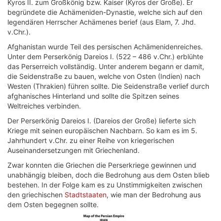
Kyros II. zum Großkönig bzw. Kaiser (Kyros der Große). Er
begründete die Achämeniden-Dynastie, welche sich auf den
legendären Herrscher Achämenes berief (aus Elam, 7. Jhd.
v.Chr.).
Afghanistan wurde Teil des persischen Achämenidenreiches.
Unter dem Perserkönig Dareios I. (522 – 486 v.Chr.) erblühte
das Perserreich vollständig. Unter anderem begann er damit,
die Seidenstraße zu bauen, welche von Osten (Indien) nach
Westen (Thrakien) führen sollte. Die Seidenstraße verlief durch
afghanisches Hinterland und sollte die Spitzen seines
Weltreiches verbinden.
Der Perserkönig Dareios I. (Dareios der Große) lieferte sich
Kriege mit seinen europäischen Nachbarn. So kam es im 5.
Jahrhundert v.Chr. zu einer Reihe von kriegerischen
Auseinandersetzungen mit Griechenland.
Zwar konnten die Griechen die Perserkriege gewinnen und
unabhängig bleiben, doch die Bedrohung aus dem Osten blieb
bestehen. In der Folge kam es zu Unstimmigkeiten zwischen
den griechischen
Stadtstaaten
, wie man der Bedrohung aus
dem Osten begegnen sollte.