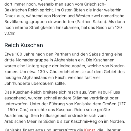
dort immer noch, weshalb man auch vom Griechisch-
Baktrischen Reich spricht. Im Osten übten die Inder weiterhin
Druck aus, während von Norden und Westen zwei nomadische
Bevölkerungsgruppen einwanderten (Parther, Saken). Als dann
noch interne Streitigkeiten hinzukamen, fiel das Reich um 120
v.Chr.
Reich Kuschan
Etwa 100 Jahre nach den Parthern und den Sakas drang eine
dritte Nomadengruppe in Afghanistan ein. Die Kuschanen
waren eine Untergruppe der Indoeuropäer, welche von Norden
kamen. Um etwa 130 v.Chr. errichteten sie auf dem Gebiet des
heutigen Afghanistans ein Reich, welches fast vier
Jahrhunderte überdauern sollte.
Das Kuschan-Reich breitete sich rasch aus. Vom Kabul-Fluss
ausgehend, wurden schnell andere Stämme verdrängt oder
unterworfen. Unter der Führung von Kanishka dem Großen (127
– 150 n.Chr.) erreichte das Kuschan-Reich seine größte
Ausdehnung. Sein Einflussgebiet erstreckte sich vom
Arabischen Meer im Süden bis zur Kaschmir-Region im Norden.
Kanishka finanzierte und unterstützte die
Kunst
, die Literatur