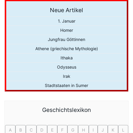
Neue Artikel
1. Januar
Homer
Jungfrau Göttinnen
Athene (griechische Mythologie)
Ithaka
Odysseus
Irak
Stadtstaaten in Sumer
Geschichtslexikon
A
B
C
D
E
F
G
H
I
J
K
L