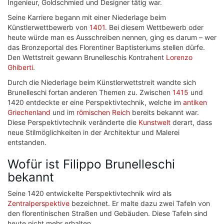
Ingenieur, Goldschmied und Designer tätig war.
Seine Karriere begann mit einer Niederlage beim
Künstlerwettbewerb von
1401
. Bei diesem Wettbewerb oder
heute würde man es Ausschreiben nennen, ging es darum – wer
das Bronzeportal des Florentiner Baptisteriums stellen dürfe.
Den Wettstreit gewann Brunelleschis Kontrahent
Lorenzo
Ghiberti
.
Durch die Niederlage beim Künstlerwettstreit wandte sich
Brunelleschi fortan anderen Themen zu. Zwischen
1415
und
1420 entdeckte er eine Perspektivtechnik, welche im
antiken
Griechenland
und im
römischen Reich
bereits bekannt war.
Diese Perspektivtechnik veränderte die
Kunstwelt
derart, dass
neue Stilmöglichkeiten in der Architektur und Malerei
entstanden.
Wofür ist Filippo Brunelleschi
bekannt
Seine 1420 entwickelte Perspektivtechnik wird als
Zentralperspektive
bezeichnet. Er malte dazu zwei Tafeln von
den florentinischen Straßen und Gebäuden. Diese Tafeln sind
heute nicht mehr erhalten.