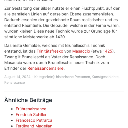
Zur Gestaltung der Bilder nutzte er einen Fluchtpunkt, auf den
alle parallelen Linien auf derselben Ebene zusammenliefen.
Dadurch erschien der gezeichnete Raum realistischer und es
entstand Raumtiefe. Die Gebäude, welche in der Ferne waren,
wurden kleiner. Diese neue Technik wurde zur Grundlage für
sämtliche Meisterwerke ab 1420.
Das erste Gemälde, welches mit Brunelleschis Technik
entstand, ist das
Trinitätsfresko
von
Masaccio
(etwa
1425
).
Zwar gilt Brunelleschi als Vater der Renaissance. Doch
Masaccio wurde durch Brunelleschis neuer Technik zum
Erfinder der
Renaissancemalerei
.
August 14, 2024
Kategorie(n):
historische Personen
,
Kunstgeschichte
,
Renaissance
Ähnliche Beiträge
Frührenaissance
Friedrich Schiller
Francesco Petrarca
Ferdinand Magellan