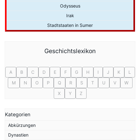
Odysseus
Irak
Stadtstaaten in Sumer
Geschichtslexikon
A
B
C
D
E
F
G
H
I
J
K
L
M
N
O
P
Q
R
S
T
U
V
W
X
Y
Z
Kategorien
Abkürzungen
Dynastien