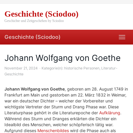
Skip
to
Geschichte (Sciodoo)
main
content
Geschichte und Zeitgeschehen by Sciodoo
Geschichte (Sciodoo)
Toggl
navig
Johann Wolfgang von Goethe
November 21, 2024
Kategorie(n):
historische Personen
,
Literatur-
Geschichte
Johann Wolfgang von Goethe
, geboren am 28. August 1749 in
Frankfurt am Main und gestorben am 22. März 1832 in Weimar,
war ein deutscher Dichter – welcher der Vorbereiter und
wichtigste Vertreter der Sturm und Drang Phase war. Diese
Literaturphase gehört in die Literaturepoche der
Aufklärung
.
Während des Sturm und Dranges erklärten die Dichter ein
Idealbild des Menschen, welcher schöpferisch tätig war.
Aufgrund dieses
Menschenbildes
wird die Phase auch als