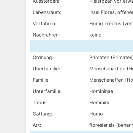
Aussterben:
Pleistozän vor etwa
Lebensraum:
Insel Flores, offe
Vorfahren:
Homo erectus (ver
Nachfahren:
keine
Ordnung:
Primaten (Primates
Überfamilie:
Menschenartige (H
Familie:
Menschenaffen (Ho
Unterfamilie:
Homininae
Tribus:
Hominini
Gattung:
Homo
Art:
floresiensis (benan