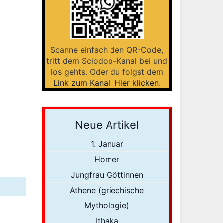
Scanne einfach den QR-Code,
tritt dem Sciodoo-Kanal bei und
los gehts. Oder du folgst dem
Link zum Kanal
.
Hier klicken
.
Neue Artikel
1. Januar
Homer
Jungfrau Göttinnen
Athene (griechische
Mythologie)
Ithaka