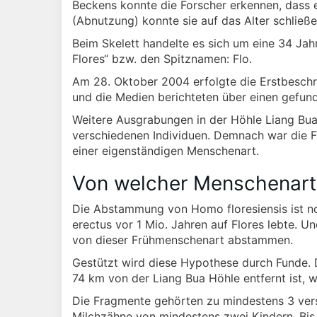
Beckens konnte die Forscher erkennen, dass 
(Abnutzung) konnte sie auf das Alter schließe
Beim Skelett handelte es sich um eine 34 Jahr
Flores“ bzw. den Spitznamen: Flo.
Am 28. Oktober 2004 erfolgte die Erstbeschr
und die Medien berichteten über einen gefun
Weitere Ausgrabungen in der Höhle Liang Bua
verschiedenen Individuen. Demnach war die Fl
einer eigenständigen Menschenart.
Von welcher Menschenart
Die Abstammung von Homo floresiensis ist no
erectus vor 1 Mio. Jahren auf Flores lebte. 
von dieser Frühmenschenart abstammen.
Gestützt wird diese Hypothese durch Funde.
74 km von der Liang Bua Höhle entfernt ist, 
Die Fragmente gehörten zu mindestens 3 ver
Milchzähne von mindestens zwei Kindern. Bis