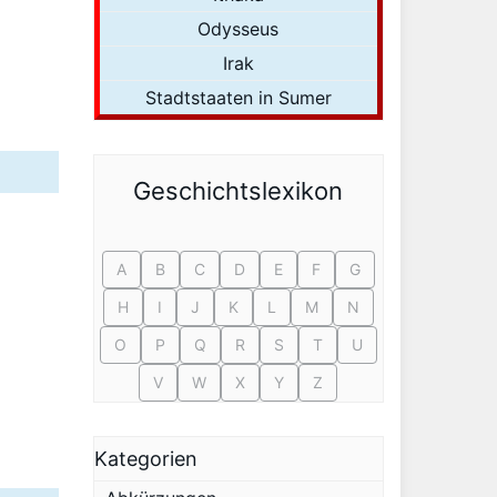
Odysseus
Irak
Stadtstaaten in Sumer
Geschichtslexikon
A
B
C
D
E
F
G
H
I
J
K
L
M
N
O
P
Q
R
S
T
U
V
W
X
Y
Z
Kategorien