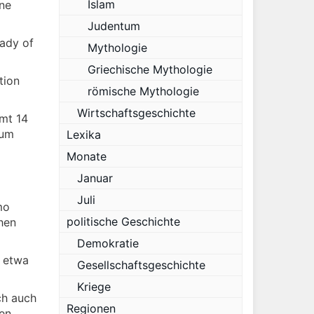
Islam
hne
Judentum
Lady of
Mythologie
Griechische Mythologie
tion
römische Mythologie
Wirtschaftsgeschichte
mt 14
uum
Lexika
Monate
Januar
Juli
mo
politische Geschichte
hen
Demokratie
 etwa
Gesellschaftsgeschichte
Kriege
ch auch
Regionen
en