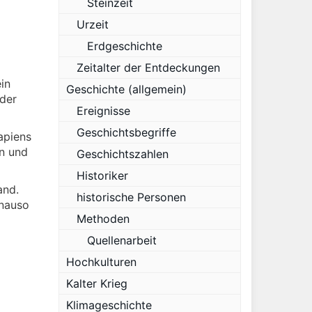
Steinzeit
Urzeit
Erdgeschichte
Zeitalter der Entdeckungen
in
Geschichte (allgemein)
der
Ereignisse
Geschichtsbegriffe
apiens
n und
Geschichtszahlen
Historiker
and.
historische Personen
enauso
Methoden
Quellenarbeit
Hochkulturen
Kalter Krieg
Klimageschichte