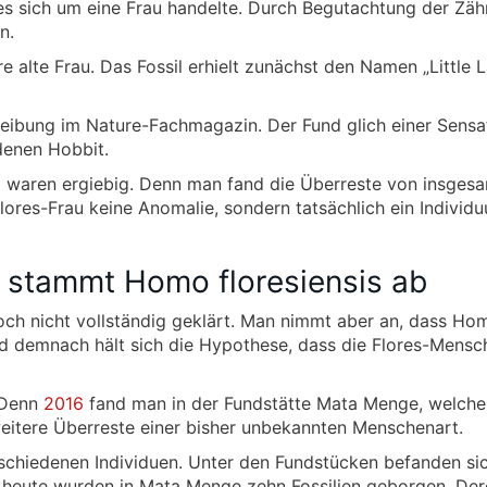
es sich um eine Frau handelte. Durch Begutachtung der Zä
n.
e alte Frau. Das Fossil erhielt zunächst den Namen „Little 
eibung im Nature-Fachmagazin. Der Fund glich einer Sensa
denen Hobbit.
 waren ergiebig. Denn man fand die Überreste von insgesa
ores-Frau keine Anomalie, sondern tatsächlich ein Individ
 stammt Homo floresiensis ab
ch nicht vollständig geklärt. Man nimmt aber an, dass Ho
Und demnach hält sich die Hypothese, dass die Flores-Mensc
 Denn
2016
fand man in der Fundstätte Mata Menge, welche
weitere Überreste einer bisher unbekannten Menschenart.
schiedenen Individuen. Unter den Fundstücken befanden si
 heute wurden in Mata Menge zehn Fossilien geborgen. Der