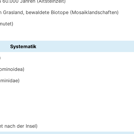
 60.000 Jahren (Altsteinzeit)
nen Grasland, bewaldete Biotope (Mosaiklandschaften)
mutet)
Systematik
)
ominoidea)
minidae)
nt nach der Insel)