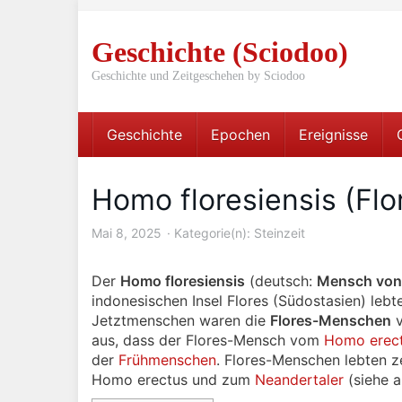
Skip
to
Geschichte (Sciodoo)
main
content
Geschichte und Zeitgeschehen by Sciodoo
Geschichte
Epochen
Ereignisse
Homo floresiensis (Fl
Mai 8, 2025
Kategorie(n):
Steinzeit
Der
Homo floresiensis
(deutsch:
Mensch von 
indonesischen Insel Flores (Südostasien) lebt
Jetztmenschen waren die
Flores-Menschen
v
aus, dass der Flores-Mensch vom
Homo erec
der
Frühmenschen
. Flores-Menschen lebten z
Homo erectus und zum
Neandertaler
(siehe 