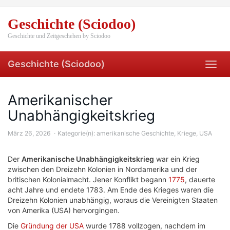
Skip
to
Geschichte (Sciodoo)
main
content
Geschichte und Zeitgeschehen by Sciodoo
Geschichte (Sciodoo)
Toggl
navig
Amerikanischer
Unabhängigkeitskrieg
März 26, 2026
Kategorie(n):
amerikanische Geschichte
,
Kriege
,
USA
Der
Amerikanische Unabhängigkeitskrieg
war ein Krieg
zwischen den Dreizehn Kolonien in Nordamerika und der
britischen Kolonialmacht. Jener Konflikt begann
1775
, dauerte
acht Jahre und endete 1783. Am Ende des Krieges waren die
Dreizehn Kolonien unabhängig, woraus die Vereinigten Staaten
von Amerika (USA) hervorgingen.
Die
Gründung der USA
wurde 1788 vollzogen, nachdem im