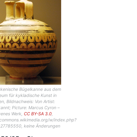
kenische Bügelkanne aus dem
um für kykladische Kunst in
en, Bildnachweis: Von Artist:
annt; Picture: Marcus Cyron –
genes Werk,
CC BY-SA 3.0
,
//commons.wikimedia.org/w/index.php?
=27785550, keine Änderungen