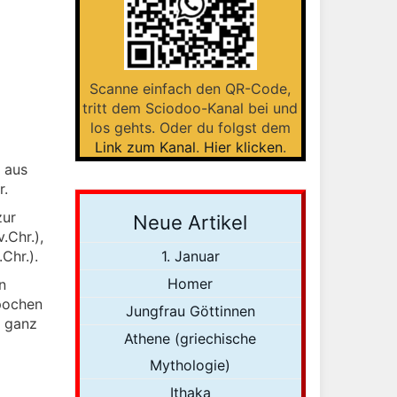
Scanne einfach den QR-Code,
tritt dem Sciodoo-Kanal bei und
los gehts. Oder du folgst dem
Link zum Kanal
.
Hier klicken
.
 aus
r.
zur
Neue Artikel
.Chr.),
Chr.).
1. Januar
Homer
n
pochen
Jungfrau Göttinnen
h ganz
Athene (griechische
Mythologie)
Ithaka