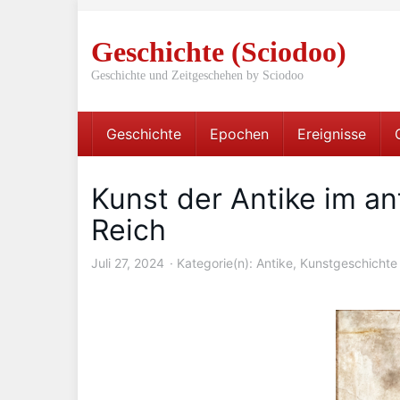
Skip
to
Geschichte (Sciodoo)
main
content
Geschichte und Zeitgeschehen by Sciodoo
Geschichte
Epochen
Ereignisse
Kunst der Antike im a
Reich
Juli 27, 2024
Kategorie(n):
Antike
,
Kunstgeschichte