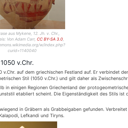
ase aus Mykene, 12. Jh. v. Chr.,
eis: Von Adam Carr,
CC BY-SA 3.0
,
mmons.wikimedia.org/w/index.php?
curid=1140040
1050 v.Chr.
v.Chr. auf dem griechischen Festland auf. Er verbindet den
ischen Stil (1050 v.Chr.) und gilt daher als Zwischenschri
halb in einigen Regionen Griechenland der protogeometrische 
nststil etabliert scheint. Die Eigenständigkeit des Stils ist
.
wiegend in Gräbern als Grabbeigaben gefunden. Verbreitet
Kalapodi, Lefkandi und Tiryns.