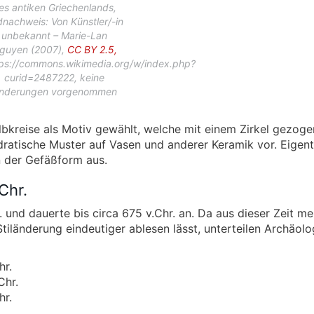
es antiken Griechenlands,
dnachweis: Von Künstler/-in
unbekannt – Marie-Lan
guyen (2007),
CC BY 2.5,
tps://commons.wikimedia.org/w/index.php?
curid=2487222, keine
nderungen vorgenommen
bkreise als Motiv gewählt, welche mit einem Zirkel gezoge
ratische Muster auf Vasen und anderer Keramik vor. Eigent
n der Gefäßform aus.
Chr.
 und dauerte bis circa 675 v.Chr. an. Da aus dieser Zeit me
Stiländerung eindeutiger ablesen lässt, unterteilen Archäol
hr.
Chr.
hr.