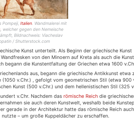
s Pompeji,
Italien
. Wandmalerei mit
s
, welcher gegen den Nemeische
ämpft, Bildnachweis: Viacheslav
opatin / Shutterstock.com
echische Kunst unterteilt. Als Beginn der griechische Kunst
Wandfresken von den Minoern auf Kreta als auch die Kunst
 begann die Kunstentfaltung der Griechen etwa 1600 v.Ch
riechenlands aus, begann die griechische Antikkunst etwa 
(1050 v.Chr.) , gefolgt vom geometrischen Stil (etwa 900 v
schen Kunst (500 v.Chr.) und dem hellenistischen Stil (325 v.
rhundert v.Chr. Nachdem das
römische Reich
die griechische
bernahmen sie auch deren Kunstwelt, weshalb beide Kunste
er gerade in der Architektur hatte das römische Reich auc
 nutzte – um große Kuppeldächer zu erschaffen.