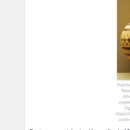
Submy
Muse
Ath
ungek
Ei
https:
curid