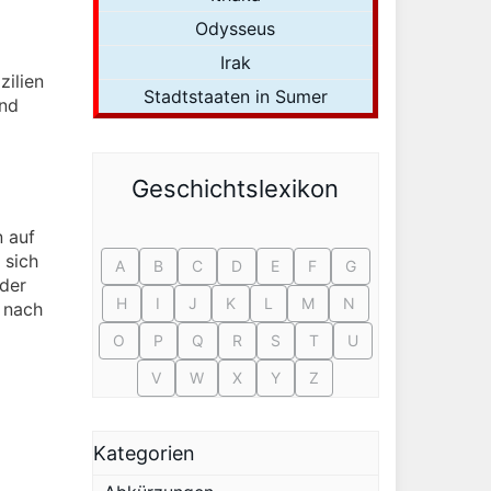
Odysseus
Irak
zilien
Stadtstaaten in Sumer
und
Geschichtslexikon
 auf
 sich
A
B
C
D
E
F
G
 der
H
I
J
K
L
M
N
 nach
O
P
Q
R
S
T
U
V
W
X
Y
Z
Kategorien