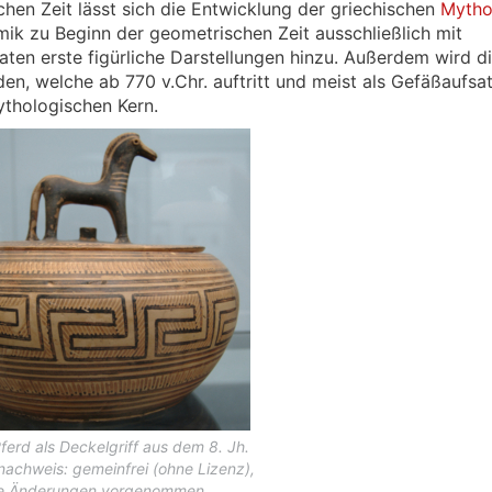
en Zeit lässt sich die Entwicklung der griechischen
Mytho
mik zu Beginn der geometrischen Zeit ausschließlich mit
aten erste figürliche Darstellungen hinzu. Außerdem wird d
en, welche ab 770 v.Chr. auftritt und meist als Gefäßaufsa
ythologischen Kern.
Pferd als Deckelgriff aus dem 8. Jh.
ilnachweis: gemeinfrei (ohne Lizenz),
ne Änderungen vorgenommen