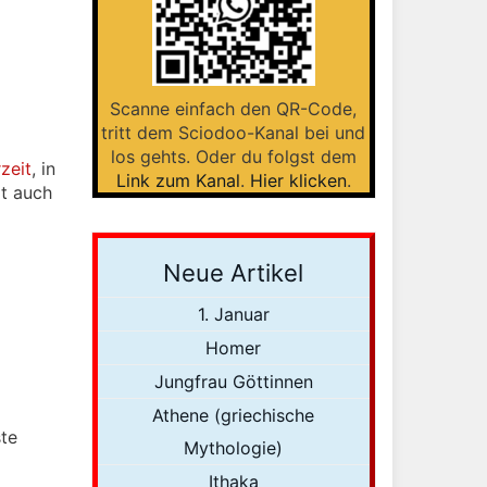
Scanne einfach den QR-Code,
tritt dem Sciodoo-Kanal bei und
los gehts. Oder du folgst dem
zeit
, in
Link zum Kanal
.
Hier klicken
.
it auch
Neue Artikel
1. Januar
Homer
Jungfrau Göttinnen
Athene (griechische
ste
Mythologie)
Ithaka