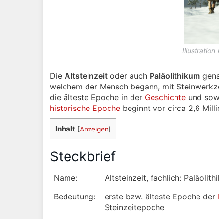
Illustratio
Die
Altsteinzeit
oder auch
Paläolithikum
gena
welchem der Mensch begann, mit Steinwerkzeu
die älteste Epoche in der
Geschichte
und sowo
historische Epoche
beginnt vor circa 2,6 Mill
Inhalt
[
Anzeigen
]
Steckbrief
Name:
Altsteinzeit, fachlich: Paläolit
Bedeutung:
erste bzw. älteste Epoche der
Steinzeitepoche