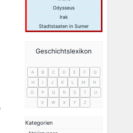
Odysseus
Irak
Stadtstaaten in Sumer
Geschichtslexikon
A
B
C
D
E
F
G
H
I
J
K
L
M
N
O
P
Q
R
S
T
U
V
W
X
Y
Z
e
Kategorien