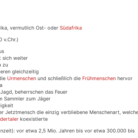
rika, vermutlich Ost- oder
Südafrika
 v.Chr.)
us
 sich weiter
h zu
ieren gleichzeitig
die
Urmenschen
und schließlich die
Frühmenschen
hervor
ka
 Jagd, beherrschen das Feuer
om Sammler zum Jäger
igkeit
der Jetztmensch die einzig verbliebene Menschenart, welch
dertaler
koexistierte
einzeit): vor etwa 2,5 Mio. Jahren bis vor etwa 300.000 bis