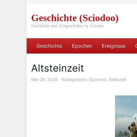
Skip
to
Geschichte (Sciodoo)
main
content
Geschichte und Zeitgeschehen by Sciodoo
Geschichte
Epochen
Ereignisse
Altsteinzeit
Mai 29, 2024
Kategorie(n):
Epochen
,
Steinzeit