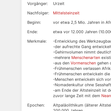
Vorgänger:
Urzeit
Nachfolger:
Mittelsteinzeit
Beginn:
vor etwa 2,5 Mio. Jahren in Af
Ende:
etwa vor 12.000 Jahren (10.000
Merkmale:
-Entwicklung des Werkzeugba
-der aufrechte Gang entwickelt
-Gehirnvolumen nimmt deutlic
-mehrere
Menschenarten
exist
-aus den
Vormenschen
gehen 
-Frühmenschen verlassen Afri
-Frühmenschen entwickeln die
-Menschen entwickeln sich v
-Nomadenkultur ohne Sesshaft
-am Ende der Altsteinzeit ist 
zuvor lange Zeit mit dem
Nean
Epochen:
Altpaläolithikum (älterer Altst
200.000 Jahren