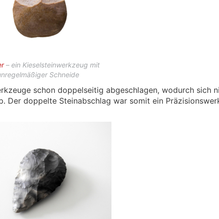
er
– ein Kieselsteinwerkzeug mit
unregelmäßiger Schneide
werkzeuge schon doppelseitig abgeschlagen, wodurch sich n
ab. Der doppelte Steinabschlag war somit ein Präzisionswe