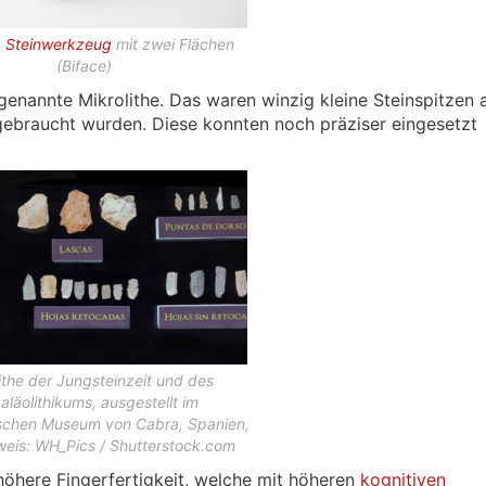
,
Steinwerkzeug
mit zwei Flächen
(Biface)
genannte Mikrolithe. Das waren winzig kleine Steinspitzen 
gebraucht wurden. Diese konnten noch präziser eingesetzt
ithe der Jungsteinzeit und des
aläolithikums, ausgestellt im
schen Museum von Cabra, Spanien,
weis: WH_Pics / Shutterstock.com
höhere Fingerfertigkeit, welche mit höheren
kognitiven