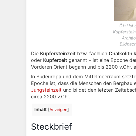
Ötzi ist
Kupfersteinz
Archäo
Bildnac
Die
Kupfersteinzeit
bzw. fachlich
Chalkolith
oder
Kupferzeit
genannt – ist eine Epoche de
Vorderen Orient begann und bis 2200 v.Chr. 
In Südeuropa und dem Mittelmeerraum setzte 
Epoche ist, dass die Menschen den Bergbau en
Jungsteinzeit
und bildet den letzten Zeitabsc
circa 2200 v.Chr.
Inhalt
[
Anzeigen
]
Steckbrief