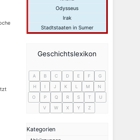
Odysseus
Irak
poche
Stadtstaaten in Sumer
Geschichtslexikon
.
A
B
C
D
E
F
G
H
I
J
K
L
M
N
tzt
O
P
Q
R
S
T
U
V
W
X
Y
Z
Kategorien