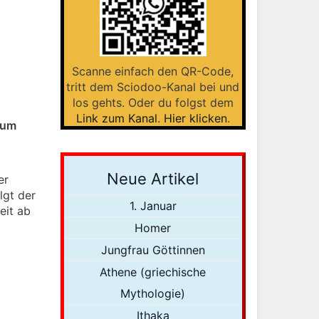
Scanne einfach den QR-Code,
tritt dem Sciodoo-Kanal bei und
los gehts. Oder du folgst dem
Link zum Kanal
.
Hier klicken
.
kum
Neue Artikel
er
lgt der
1. Januar
eit ab
Homer
Jungfrau Göttinnen
Athene (griechische
Mythologie)
Ithaka