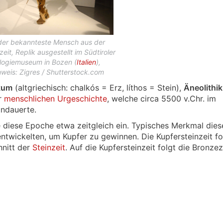
 der bekannteste Mensch aus der
eit, Replik ausgestellt im Südtiroler
logiemuseum in Bozen (
Italien
),
hweis: Zigres / Shutterstock.com
ikum
(altgriechisch: chalkós = Erz, líthos = Stein),
Äneolithi
r
menschlichen Urgeschichte
, welche circa 5500 v.Chr. im
andauerte.
diese Epoche etwa zeitgleich ein. Typisches Merkmal dies
twickelten, um Kupfer zu gewinnen. Die Kupfersteinzeit fo
hnitt der
Steinzeit
. Auf die Kupfersteinzeit folgt die Bronzez