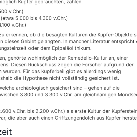
möglich Kupfer gebrauchten, zählen:
500 v.Chr.)
 (etwa 5.000 bis 4.300 v.Chr.)
.100 v.Chr.)
 zu erkennen, ob die besagten Kulturen die Kupfer-Objekte s
in dieses Gebiet gelangten. In mancher Literatur entspricht 
ungsteinzeit oder dem Epipaläolithikum.
pen, gehörte wohlmöglich der Remedello-Kultur an, einer
liens. Diesen Rückschluss zogen die Forscher aufgrund der
wurden. Für das Kupferbeil gibt es allerdings wenig
halb die Hypothese nicht vollständig gesichert ist.
welche archäologisch gesichert sind – gehen auf die
 zwischen 3.800 und 3.300 v.Chr. am gleichnamigen Mondse
600 v.Chr. bis 2.200 v.Chr.) als erste Kultur der Kupferstein
r, die aber auch einen Griffzungendolch aus Kupfer herstel
eit