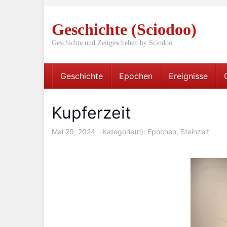
Skip
to
Geschichte (Sciodoo)
main
content
Geschichte und Zeitgeschehen by Sciodoo
Geschichte
Epochen
Ereignisse
Kupferzeit
Mai 29, 2024
Kategorie(n):
Epochen
,
Steinzeit