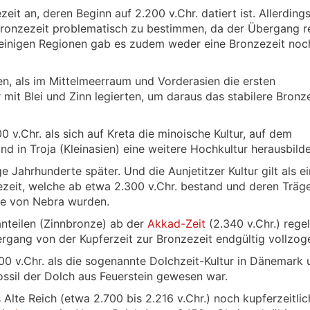
eit an, deren Beginn auf 2.200 v.Chr. datiert ist. Allerdings
Bronzezeit problematisch zu bestimmen, da der Übergang r
n einigen Regionen gab es zudem weder eine Bronzezeit noc
n, als im Mittelmeerraum und Vorderasien die ersten
mit Blei und Zinn legierten, um daraus das stabilere Bronz
 v.Chr. als sich auf Kreta die minoische Kultur, auf dem
nd in Troja (Kleinasien) eine weitere Hochkultur herausbilde
ge Jahrhunderte später. Und die Aunjetitzer Kultur gilt als e
ezeit, welche ab etwa 2.300 v.Chr. bestand und deren Träg
e von Nebra wurden.
nteilen (Zinnbronze) ab der
Akkad-Zeit
(2.340 v.Chr.) rege
ergang von der Kupferzeit zur Bronzezeit endgültig vollzog
00 v.Chr. als die sogenannte Dolchzeit-Kultur in Dänemark 
ssil der Dolch aus Feuerstein gewesen war.
Alte Reich (etwa 2.700 bis 2.216 v.Chr.) noch kupferzeitlic