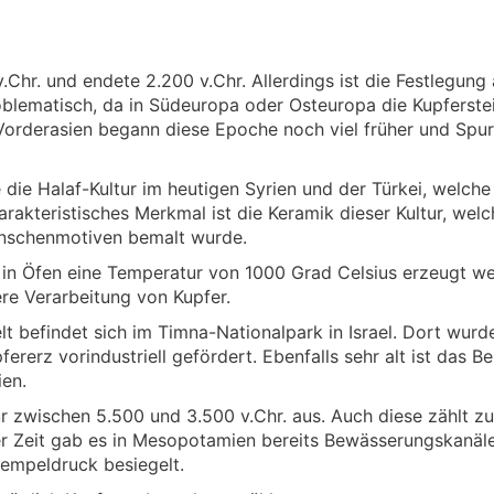
Chr. und endete 2.200 v.Chr. Allerdings ist die Festlegung 
blematisch, da in Südeuropa oder Osteuropa die Kupferstei
 Vorderasien begann diese Epoche noch viel früher und Spu
 die Halaf-Kultur im heutigen Syrien und der Türkei, welche
akteristisches Merkmal ist die Keramik dieser Kultur, welc
enschenmotiven bemalt wurde.
 in Öfen eine Temperatur von 1000 Grad Celsius erzeugt w
ere Verarbeitung von Kupfer.
t befindet sich im Timna-Nationalpark in Israel. Dort wurd
ererz vorindustriell gefördert. Ebenfalls sehr alt ist das B
ien.
ur zwischen 5.500 und 3.500 v.Chr. aus. Auch diese zählt z
eser Zeit gab es in Mesopotamien bereits Bewässerungskanäle
empeldruck besiegelt.