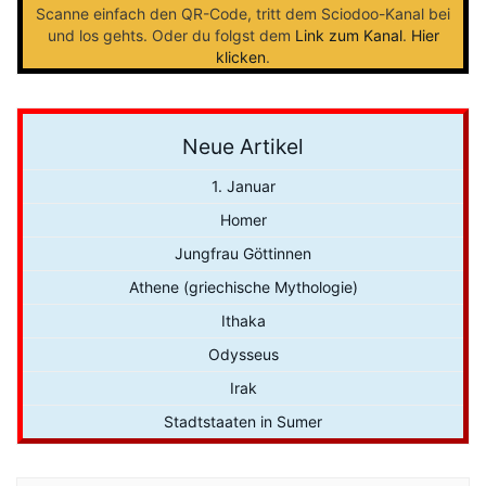
Scanne einfach den QR-Code, tritt dem Sciodoo-Kanal bei
und los gehts. Oder du folgst dem
Link zum Kanal
.
Hier
klicken
.
Neue Artikel
1. Januar
Homer
Jungfrau Göttinnen
Athene (griechische Mythologie)
Ithaka
Odysseus
Irak
Stadtstaaten in Sumer