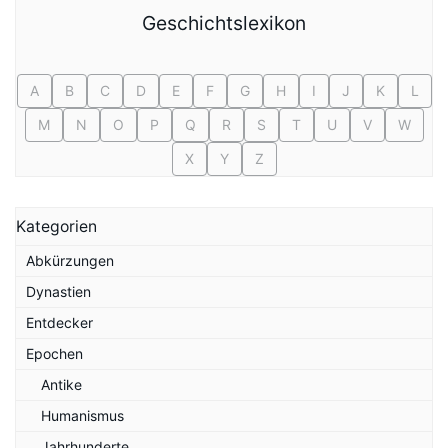
Geschichtslexikon
A
B
C
D
E
F
G
H
I
J
K
L
M
N
O
P
Q
R
S
T
U
V
W
X
Y
Z
Kategorien
Abkürzungen
Dynastien
Entdecker
Epochen
Antike
Humanismus
Jahrhunderte