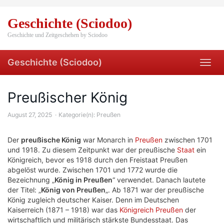
Skip
to
Geschichte (Sciodoo)
main
content
Geschichte und Zeitgeschehen by Sciodoo
Geschichte (Sciodoo)
Toggl
navig
Preußischer König
August 27, 2025
Kategorie(n):
Preußen
Der
preußische König
war Monarch in
Preußen
zwischen 1701
und 1918. Zu diesem Zeitpunkt war der preußische
Staat
ein
Königreich, bevor es 1918 durch den Freistaat Preußen
abgelöst wurde. Zwischen 1701 und 1772 wurde die
Bezeichnung „
König in Preußen
“ verwendet. Danach lautete
der Titel: „
König von Preußen
„. Ab 1871 war der preußische
König zugleich deutscher Kaiser. Denn im Deutschen
Kaiserreich (1871 – 1918) war das
Königreich Preußen
der
wirtschaftlich und militärisch stärkste Bundesstaat. Das