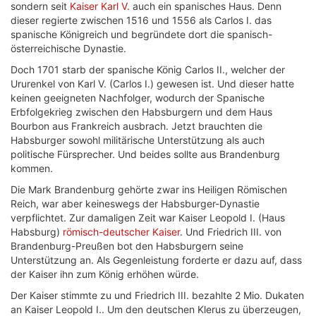
sondern seit
Kaiser Karl V.
auch ein spanisches Haus. Denn
dieser regierte zwischen 1516 und 1556 als Carlos I. das
spanische Königreich und begründete dort die spanisch-
österreichische Dynastie.
Doch 1701 starb der spanische König Carlos II., welcher der
Ururenkel von Karl V. (Carlos I.) gewesen ist. Und dieser hatte
keinen geeigneten Nachfolger, wodurch der Spanische
Erbfolgekrieg zwischen den Habsburgern und dem Haus
Bourbon aus Frankreich ausbrach. Jetzt brauchten die
Habsburger sowohl militärische Unterstützung als auch
politische Fürsprecher. Und beides sollte aus Brandenburg
kommen.
Die Mark Brandenburg gehörte zwar ins Heiligen Römischen
Reich, war aber keineswegs der Habsburger-Dynastie
verpflichtet. Zur damaligen Zeit war Kaiser Leopold I. (Haus
Habsburg)
römisch-deutscher Kaiser
. Und Friedrich III. von
Brandenburg-Preußen bot den Habsburgern seine
Unterstützung an. Als Gegenleistung forderte er dazu auf, dass
der Kaiser ihn zum König erhöhen würde.
Der Kaiser stimmte zu und Friedrich III. bezahlte 2 Mio. Dukaten
an Kaiser Leopold I.. Um den deutschen Klerus zu überzeugen,