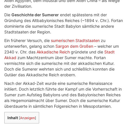
Alten Ägypten, dem Industal und dem Alten China – als Wiege
der Zivilisation.
Die
Geschichte der Sumerer
endet spätestens mit der
Gründung des Altbabylonisches Reiches (~1894 v. Chr.). Fortan
dominierte die sumerische Stadt Babylon sämtliche andere
Stadtstaaten der Region.
Ein früherer Versuch, die
sumerischen Stadtstaaten
zu
unterwerfen, gelang schon
Sargon dem Großen
– welcher um
2340 v. Chr. das
Akkadische Reich
gründete und die
Stadt
Akkad
zum Machtzentrum über Sumer machte. Fortan
vermischte sich die sumerische mit der akkadischen Kultur.
Doch die Sumerer wehrten sich und schließlich konnten die
Gutäer das Akkadische Reich erobern.
Nach der Akkad-Zeit wurde eine sumerische Renaissance
initiiert. Doch letztlich führte der Kampf um die Vorherrschaft in
Sumer zum Aufstieg Babylons und des Babylonischen Reiches
als Hegemonialmacht über Sumer. Doch die sumerische Kultur
überdauerte in sämtlichen Folgereichen in Mesopotamien.
Inhalt
[
Anzeigen
]