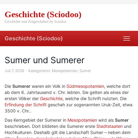
Skip
to
Geschichte (Sciodoo)
main
content
Geschichte und Zeitgeschehen by Sciodoo
Geschichte (Sciodoo)
Toggl
navig
Sumer und Sumerer
Juli 7, 2026
Kategorie(n):
Mesopotamien
,
Sumer
Die
Sumerer
waren ein Volk in
Südmesopotamien
, welche dort
ab dem 6. Jahrtausend v. Chr. lebten. Sie gelten als eines der
ersten Völker der
Geschichte
, welche die Schrift nutzten. Die
Erfindung der Schrift
geschah zur sogenannten Uruk-Zeit, etwa
3500 v. Chr..
Das Kerngebiet der Sumerer in
Mesopotamien
wird als
Sumer
beschrieben. Dort bildeten die Sumerer erste
Stadtstaaten
und
Hochkulturen. Deshalb gilt die Landschaft Sumer – neben dem