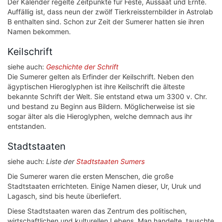
Der Kalender regelte Zeitpunkte für Feste, Aussaat und Ernte.
Auffällig ist, dass neun der zwölf Tierkreissternbilder in Astrolab
B enthalten sind. Schon zur Zeit der Sumerer hatten sie ihren
Namen bekommen.
Keilschrift
siehe auch:
Geschichte der Schrift
Die Sumerer gelten als Erfinder der Keilschrift. Neben den
ägyptischen Hieroglyphen ist ihre Keilschrift die älteste
bekannte Schrift der Welt. Sie entstand etwa um 3300 v. Chr.
und bestand zu Beginn aus Bildern. Möglicherweise ist sie
sogar älter als die Hieroglyphen, welche demnach aus ihr
entstanden.
Stadtstaaten
siehe auch:
Liste der
Stadtstaaten Sumers
Die Sumerer waren die ersten Menschen, die große
Stadtstaaten errichteten. Einige Namen dieser, Ur, Uruk und
Lagasch, sind bis heute überliefert.
Diese Stadtstaaten waren das Zentrum des politischen,
wirtschaftlichen und kulturellen Lebens. Man handelte, tauschte