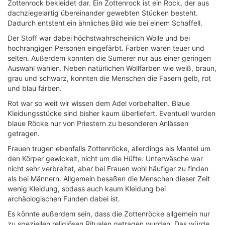
Zottenrock bekleidet dar. Ein Zottenrock ist ein Rock, der aus
dachziegelartig übereinander gewebten Stücken besteht.
Dadurch entsteht ein ähnliches Bild wie bei einem Schaffell.
Der Stoff war dabei höchstwahrscheinlich Wolle und bei
hochrangigen Personen eingefärbt. Farben waren teuer und
selten. Außerdem konnten die Sumerer nur aus einer geringen
Auswahl wählen. Neben natürlichen Wollfarben wie weiß, braun,
grau und schwarz, konnten die Menschen die Fasern gelb, rot
und blau färben.
Rot war so weit wir wissen dem Adel vorbehalten. Blaue
Kleidungsstücke sind bisher kaum überliefert. Eventuell wurden
blaue Röcke nur von Priestern zu besonderen Anlässen
getragen.
Frauen trugen ebenfalls Zottenröcke, allerdings als Mantel um
den Körper gewickelt, nicht um die Hüfte. Unterwäsche war
nicht sehr verbreitet, aber bei Frauen wohl häufiger zu finden
als bei Männern. Allgemein besaßen die Menschen dieser Zeit
wenig Kleidung, sodass auch kaum Kleidung bei
archäologischen Funden dabei ist.
Es könnte außerdem sein, dass die Zottenröcke allgemein nur
zu speziellen religiösen Ritualen getragen wurden. Das würde