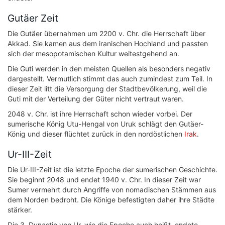
Gutäer Zeit
Die Gutäer übernahmen um 2200 v. Chr. die Herrschaft über
Akkad. Sie kamen aus dem iranischen Hochland und passten
sich der mesopotamischen Kultur weitestgehend an.
Die Guti werden in den meisten Quellen als besonders negativ
dargestellt. Vermutlich stimmt das auch zumindest zum Teil. In
dieser Zeit litt die Versorgung der Stadtbevölkerung, weil die
Guti mit der Verteilung der Güter nicht vertraut waren.
2048 v. Chr. ist ihre Herrschaft schon wieder vorbei. Der
sumerische König Utu-Hengal von Uruk schlägt den Gutäer-
König und dieser flüchtet zurück in den nordöstlichen
Irak
.
Ur-III-Zeit
Die Ur-III-Zeit ist die letzte Epoche der sumerischen Geschichte.
Sie beginnt 2048 und endet 1940 v. Chr. In dieser Zeit war
Sumer vermehrt durch Angriffe von nomadischen Stämmen aus
dem Norden bedroht. Die Könige befestigten daher ihre Städte
stärker.
Die 3. Dynastie von Ur, wie die Epoche auch heißt, endete