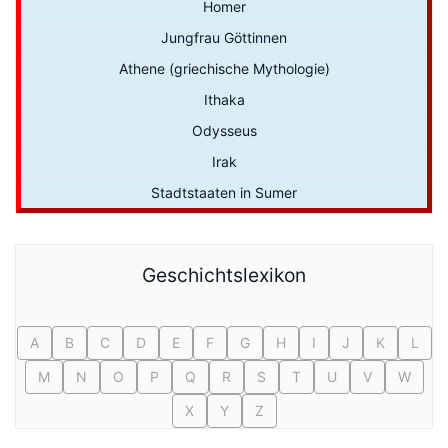
Homer
Jungfrau Göttinnen
Athene (griechische Mythologie)
Ithaka
Odysseus
Irak
Stadtstaaten in Sumer
Geschichtslexikon
A
B
C
D
E
F
G
H
I
J
K
L
M
N
O
P
Q
R
S
T
U
V
W
X
Y
Z