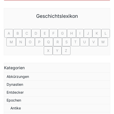
Geschichtslexikon
A
B
C
D
E
F
G
H
I
J
K
L
M
N
O
P
Q
R
S
T
U
V
W
X
Y
Z
Kategorien
Abkürzungen
Dynastien
Entdecker
Epochen
Antike