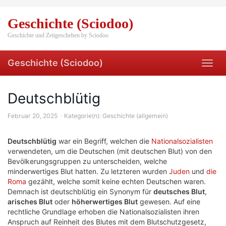
Skip
to
Geschichte (Sciodoo)
main
content
Geschichte und Zeitgeschehen by Sciodoo
Geschichte (Sciodoo)
Toggl
navig
Deutschblütig
Februar 20, 2025
Kategorie(n):
Geschichte (allgemein)
Deutschblütig
war ein Begriff, welchen die
Nationalsozialisten
verwendeten, um die Deutschen (mit deutschen Blut) von den
Bevölkerungsgruppen zu unterscheiden, welche
minderwertiges Blut hatten. Zu letzteren wurden
Juden
und
die
Roma
gezählt, welche somit keine echten Deutschen waren.
Demnach ist deutschblütig ein Synonym für
deutsches Blut
,
arisches Blut
oder
höherwertiges Blut
gewesen. Auf eine
rechtliche Grundlage erhoben die Nationalsozialisten ihren
Anspruch auf Reinheit des Blutes mit dem Blutschutzgesetz,