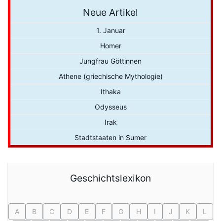
Neue Artikel
1. Januar
Homer
Jungfrau Göttinnen
Athene (griechische Mythologie)
Ithaka
Odysseus
Irak
Stadtstaaten in Sumer
Geschichtslexikon
A
B
C
D
E
F
G
H
I
J
K
L